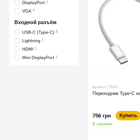
1
DisplayPort
4
VGA
Входной разъём
8
USB-C (Type-C)
1
Lightning
1
HDMI
1
Mini DisplayPort
Артикул: 775047
Переходник Type-C на
Купить
756 грн
В наличии