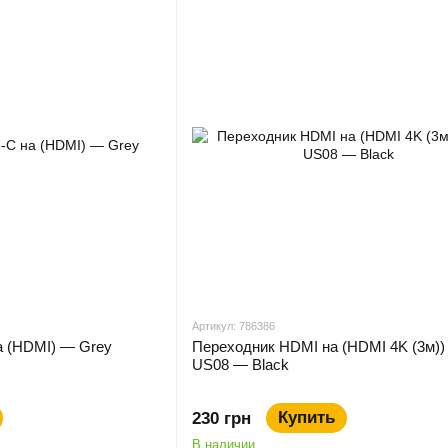
Артикул: 786386
а (HDMI) — Grey
Переходник HDMI на (HDMI 4K (3м))
US08 — Black
Купить
230 грн
В наличии