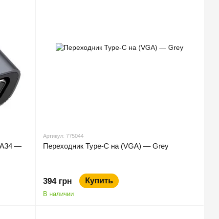
Артикул: 775044
UA34 —
Переходник Type-C на (VGA) — Grey
Купить
394 грн
В наличии