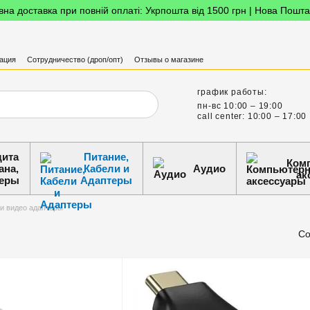
на доставка при повній оплаті: Укрпошта від 1500 грн | Нова Пошта
ация
Сотрудничество (дроп/опт)
Отзывы о магазине
график работы:
пн-вс 10:00 – 19:00
call center: 10:00 – 17:00
ита
Питание,
Ком
ана,
Кабели и
Аудио
ак
еры
Адаптеры
и видео адаптеры
Со