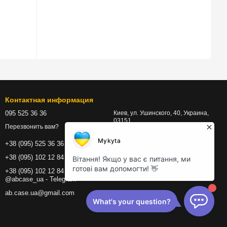
Контактная информация
095 525 36 36
Киев, ул. Ушинского, 40, Украина,
03151
Перезвонить вам?
Карта проезда
+38 (095) 525 36 36 - Viber
+38 (095) 102 12 84 - WhatsApp
+38 (095) 102 12 84 |
@abcase_ua - Telegram
ab.case.ua@gmail.com