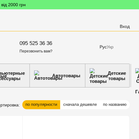
 від 2000 грн
Вход
095 525 36 36
Рус
Укр
Перезвонить вам?
пьютерные
Детские
Автотовары
сессуары
товары
по популярности
сначала дешевле
по названию
ртировка: