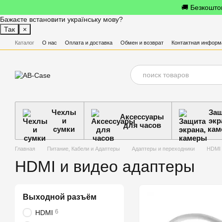
Перейти к основному контенту
🚚 Безкоштов
Бажаєте встановити українську мову?
Так
×
Каталог
О нас
Оплата и доставка
Обмен и возврат
Контактная информ
Чехлы
Защ
Аксессуары
и
экр
для часов
сумки
кам
Главная
Питание, Кабели и Адаптеры
Адаптеры и переходники
HDMI 
HDMI и видео адаптеры
Выходной разъём
6
HDMI