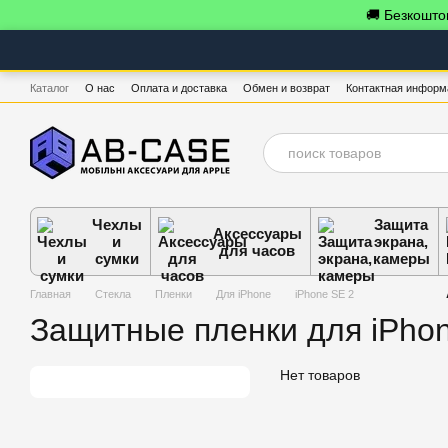
Перейти к основному контенту
🚚 Безкоштов
Каталог
О нас
Оплата и доставка
Обмен и возврат
Контактная информ
Чехлы
Защита
Аксессуары
и
экрана,
для часов
сумки
камеры
Главная
Стекла
Пленки
Для iPhone
iPhone SE 2
Защитные пленки для iPho
Нет товаров