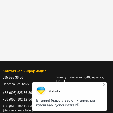
Контактная информация
095 525 36 36
Киев, ул. Ушинского, 40, Украина,
03151
Перезвонить вам?
Карта проезда
+38 (095) 525 36 36 - Viber
+38 (095) 102 12 84 - WhatsApp
+38 (095) 102 12 84 |
@abcase_ua - Telegram