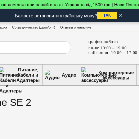
на доставка при повній оплаті: Укрпошта від 1500 грн | Нова Пошта
×
Бажаєте встановити українську мову?
ТАК
ация
Сотрудничество (дроп/опт)
Отзывы о магазине
график работы:
пн-вс 10:00 – 19:00
call center: 10:00 – 17:00
Питание,
Компьютерные
Кабели и
Аудио
аксессуары
Адаптеры
ne SE 2