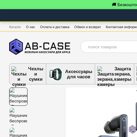
Перейти к основному контенту
🚚 Безкоштов
Каталог
О нас
Оплата и доставка
Обмен и возврат
Контактная информ
Чехлы
Защита
Аксессуары
и
экрана,
для часов
сумки
камеры