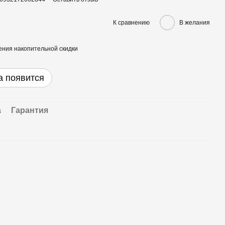
К сравнению
В желания
ния накопительной скидки
а появится
а
Гарантия