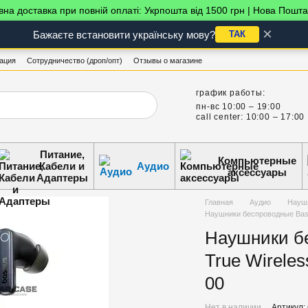
на доставка при повній оплаті: Укрпошта від 1500 грн | Нова Пошта
×
Бажаєте встановити українську мову?
ТАК
ация
Сотрудничество (дроп/опт)
Отзывы о магазине
график работы:
пн-вс 10:00 – 19:00
call center: 10:00 – 17:00
Питание,
Компьютерные
Кабели и
Аудио
аксессуары
Адаптеры
Главная
Аудио
Науш
Наушники беспроводные Base
Наушники б
True Wirele
00
Нет в наличии
Артикул: