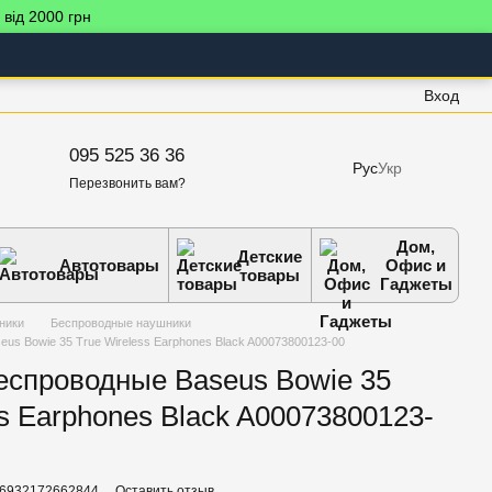
 від 2000 грн
Вход
095 525 36 36
Рус
Укр
Перезвонить вам?
Дом,
Детские
Автотовары
Офис и
товары
Гаджеты
ники
Беспроводные наушники
us Bowie 35 True Wireless Earphones Black A00073800123-00
еспроводные Baseus Bowie 35
ss Earphones Black A00073800123-
 6932172662844
Оставить отзыв