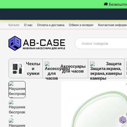
Перейти к основному контенту
🚚 Безкоштов
Каталог
О нас
Оплата и доставка
Обмен и возврат
Контактная информ
Чехлы
Защита
Аксессуары
и
экрана,
для часов
сумки
камеры