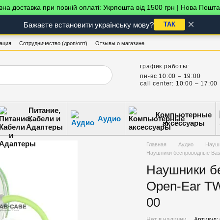
на доставка при повній оплаті: Укрпошта від 1500 грн | Нова Пошта
×
Бажаєте встановити українську мову?
ТАК
ация
Сотрудничество (дроп/опт)
Отзывы о магазине
график работы:
пн-вс 10:00 – 19:00
call center: 10:00 – 17:00
Питание,
Компьютерные
Кабели и
Аудио
аксессуары
Адаптеры
Главная
Аудио
Науш
Наушники беспроводные Base
Наушники бе
Open-Ear TW
00
Нет в наличии
Артикул: