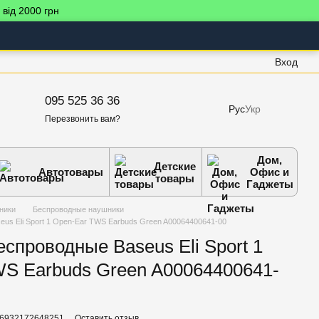
 від 2000 грн
Вход
095 525 36 36
Рус
Укр
Перезвонить вам?
Дом,
Детские
Автотовары
Офис и
товары
Гаджеты
ники
Беспроводные наушники
us Eli Sport 1 Open-Ear TWS Earbuds Green A00064400641-00
спроводные Baseus Eli Sport 1
S Earbuds Green A00064400641-
 6932172648251
Оставить отзыв