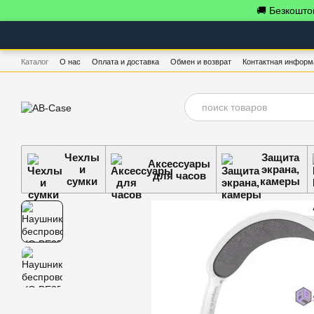
Перейти к основному контенту
🚚 Безкоштов
Каталог
О нас
Оплата и доставка
Обмен и возврат
Контактная информ
Чехлы
Защита
Аксессуары
и
экрана,
для часов
сумки
камеры