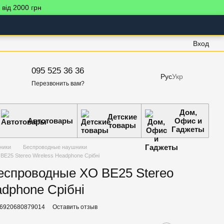
 від 2000 грн
Вход
095 525 36 36
Рус
Укр
Перезвонить вам?
Дом,
Детские
Автотовары
Офис и
товары
Гаджеты
ники
Беспроводные наушники
E25 Stereo Wireless Headphone Срібні
еспроводные XO BE25 Stereo
adphone Срібні
 6920680879014
Оставить отзыв