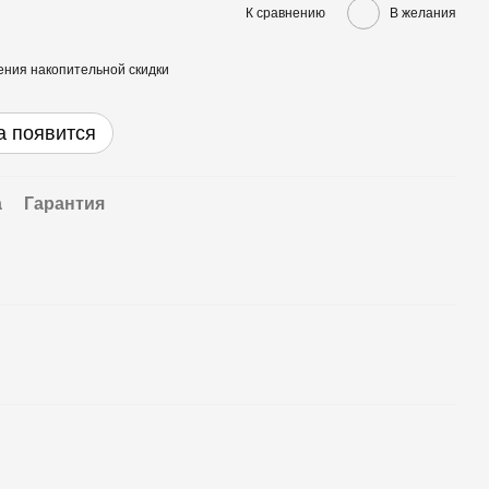
К сравнению
В желания
ния накопительной скидки
а появится
а
Гарантия