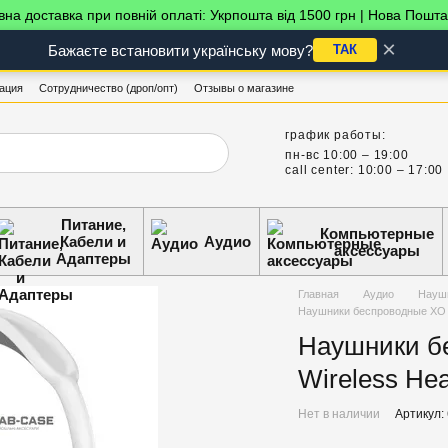
на доставка при повній оплаті: Укрпошта від 1500 грн | Нова Пошта
×
Бажаєте встановити українську мову?
ТАК
ация
Сотрудничество (дроп/опт)
Отзывы о магазине
график работы:
пн-вс 10:00 – 19:00
call center: 10:00 – 17:00
Питание,
Компьютерные
Кабели и
Аудио
аксессуары
Адаптеры
Главная
Аудио
Науш
Наушники беспроводные XO B
Наушники б
Wireless He
Нет в наличии
Артикул: