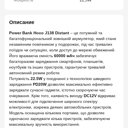
Мощность
22,5W
Описание
Power Bank Hoco J138 Distant
– це потужний та
багатофункціональний зовнішній акумулятор, який стане
незамінним помічником у подорожах, під час тривалих
поїздок чи ситуаціях, коли доступ до мережі обмежений.
Його вражаюча ємність
60000 мАч
забезпечує
багаторазове заряджання смартфонів, планшетів,
ноутбуків та інших пристроїв, гарантуючи тривалий
автономний режим роботи.
Потужність
22.5W
у поєднанні з технологією швидкого
заряджання
PD20W
дозволяє максимально ефективно
заряджати сучасні гаджети, істотно скорочуючи час
очікування. Крім того, наявність виходу
DC12V
відкриває
можливості для підключення широкого спектру
електроніки, зокрема деяких автомобільних пристроїв.
Модель оснащена кількома портами, що дозволяє
одночасно заряджати кілька пристроїв, забезпечуючи
максимальну зручність використання.