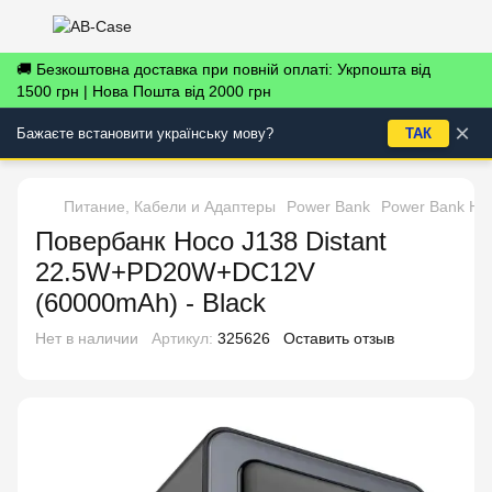
🚚 Безкоштовна доставка при повній оплаті: Укрпошта від
1500 грн | Нова Пошта від 2000 грн
×
Бажаєте встановити українську мову?
ТАК
Питание, Кабели и Адаптеры
Power Bank
Power Bank Ho
Повербанк Hoco J138 Distant
22.5W+PD20W+DC12V
(60000mAh) - Black
Нет в наличии
Артикул:
325626
Оставить отзыв