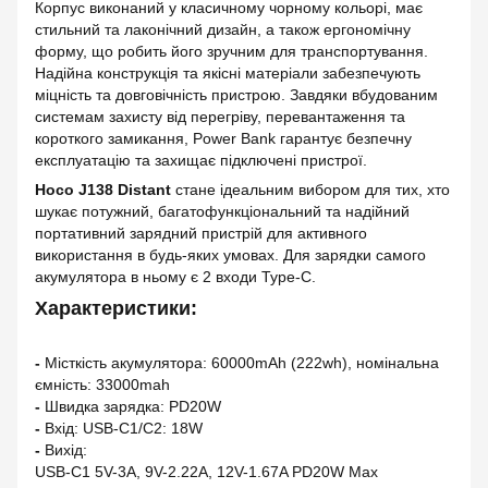
Корпус виконаний у класичному чорному кольорі, має
стильний та лаконічний дизайн, а також ергономічну
форму, що робить його зручним для транспортування.
Надійна конструкція та якісні матеріали забезпечують
міцність та довговічність пристрою. Завдяки вбудованим
системам захисту від перегріву, перевантаження та
короткого замикання, Power Bank гарантує безпечну
експлуатацію та захищає підключені пристрої.
Hoco J138 Distant
стане ідеальним вибором для тих, хто
шукає потужний, багатофункціональний та надійний
портативний зарядний пристрій для активного
використання в будь-яких умовах. Для зарядки самого
акумулятора в ньому є 2 входи Type-C.
Характеристики:
-
Місткість акумулятора: 60000mAh (222wh), номінальна
ємність: 33000mah
-
Швидка зарядка: PD20W
-
Вхід: USB-C1/C2: 18W
-
Вихід:
USB-C1 5V-3A, 9V-2.22A, 12V-1.67A PD20W Max