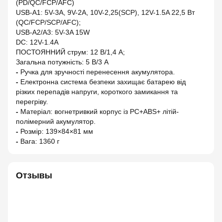
(PD/QC/FCP/AFC)
USB-A1: 5V-3A, 9V-2A, 10V-2,25(SCP), 12V-1.5A 22,5 Вт
(QC/FCP/SCP/AFC);
USB-A2/A3: 5V-3A 15W
DC: 12V-1.4A
ПОСТОЯННИЙ струм: 12 В/1,4 А;
Загальна потужність: 5 В/3 А
-
Ручка для зручності перенесення акумулятора.
-
Електронна система безпеки захищає батарею від
різких перепадів напруги, короткого замикання та
перегріву.
-
Матеріал: вогнетривкий корпус із PC+ABS+ літій-
полімерний акумулятор.
-
Розмір: 139×84×81 мм
-
Вага: 1360 г
Отзывы