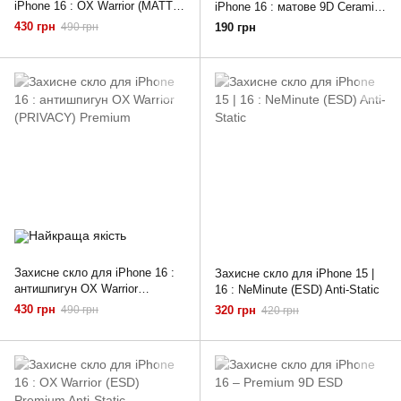
iPhone 16 : OX Warrior (MATT)
iPhone 16 : матове 9D Ceramic
Premium
Matt
430 грн
490 грн
190 грн
Захисне скло для iPhone 16 :
Захисне скло для iPhone 15 |
антишпигун OX Warrior
16 : NeMinute (ESD) Anti-Static
(PRIVACY) Premium
430 грн
490 грн
320 грн
420 грн