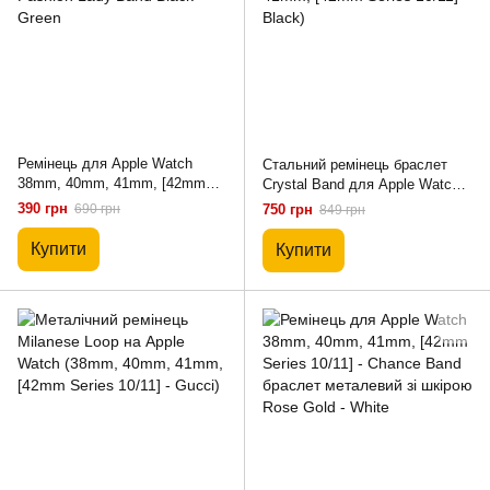
Ремінець для Apple Watch
Стальний ремінець браслет
38mm, 40mm, 41mm, [42mm
Crystal Band для Apple Watch
Series 10/11] - металевий
(38mm, 40mm, 41mm, [42mm
390 грн
690 грн
750 грн
849 грн
Fashion Lady Band Black-Green
Series 10/11] - Black)
Купити
Купити