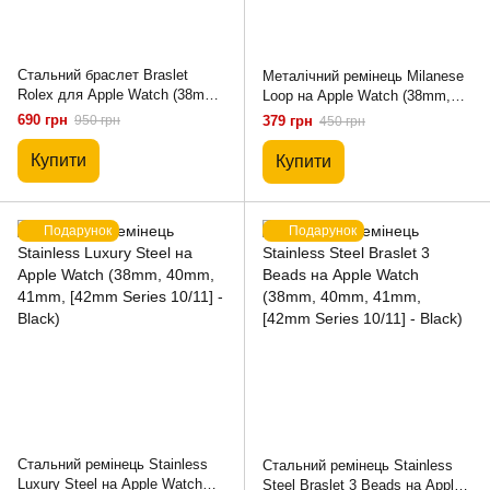
Стальний браслет Braslet
Металічний ремінець Milanese
Rolex для Apple Watch (38mm,
Loop на Apple Watch (38mm,
40mm, 41mm, [42mm Series
40mm, 41mm, [42mm Series
690 грн
950 грн
379 грн
450 грн
10/11] - Rose Gold)
10/11] - Black)
Купити
Купити
Подарунок
Подарунок
Стальний ремінець Stainless
Стальний ремінець Stainless
Luxury Steel на Apple Watch
Steel Braslet 3 Beads на Apple