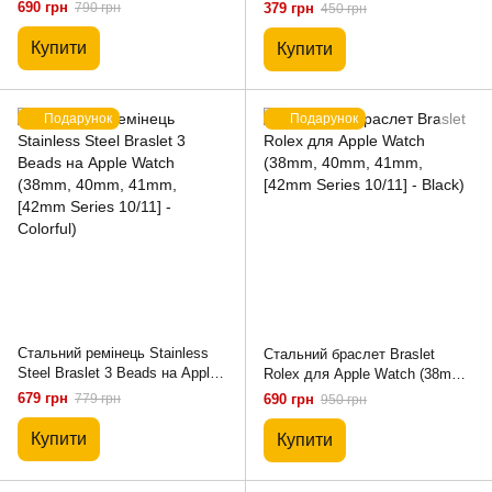
41mm, [42mm Series 10/11] -
40mm, 41mm, [42mm Series
690 грн
790 грн
379 грн
450 грн
Black)
10/11] - Pink Sand)
Купити
Купити
Подарунок
Подарунок
Стальний ремінець Stainless
Стальний браслет Braslet
Steel Braslet 3 Beads на Apple
Rolex для Apple Watch (38mm,
Watch (38mm, 40mm, 41mm,
40mm, 41mm, [42mm Series
679 грн
779 грн
690 грн
950 грн
[42mm Series 10/11] - Colorful)
10/11] - Black)
Купити
Купити