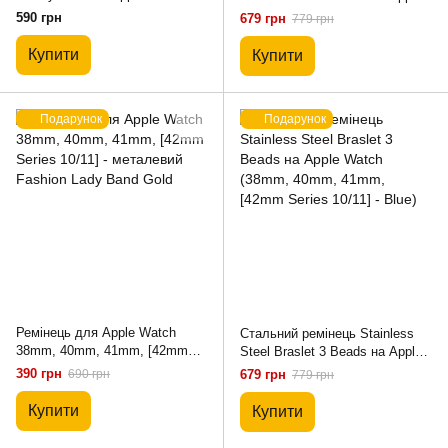
(38mm, 40mm, 41mm, [42mm
Watch (38mm, 40mm, 41mm,
590 грн
679 грн
779 грн
Series 10/11] - Black)
[42mm Series 10/11] - Black)
Купити
Купити
Подарунок
Подарунок
Ремінець для Apple Watch
Стальний ремінець Stainless
38mm, 40mm, 41mm, [42mm
Steel Braslet 3 Beads на Apple
Series 10/11] - металевий
Watch (38mm, 40mm, 41mm,
390 грн
690 грн
679 грн
779 грн
Fashion Lady Band Gold
[42mm Series 10/11] - Blue)
Купити
Купити