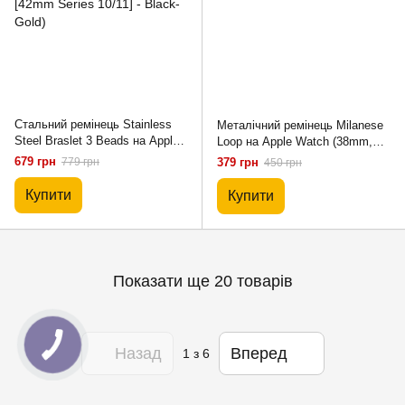
Стальний ремінець Stainless
Металічний ремінець Milanese
Steel Braslet 3 Beads на Apple
Loop на Apple Watch (38mm,
Watch (38mm, 40mm, 41mm,
40mm, 41mm, [42mm Series
679 грн
779 грн
379 грн
450 грн
[42mm Series 10/11] - Black-
10/11] - Silver)
Gold)
Купити
Купити
Показати ще 20 товарів
Назад
Вперед
1
з 6