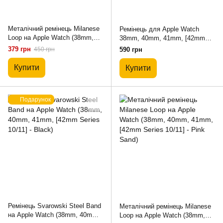
Металічний ремінець Milanese
Ремінець для Apple Watch
Loop на Apple Watch (38mm,
38mm, 40mm, 41mm, [42mm
40mm, 41mm, [42mm Series
Series 10/11] - Chance Band
379 грн
450 грн
590 грн
10/11] - Gucci)
браслет металевий зі шкірою
Rose Gold - White
Купити
Купити
Подарунок
Ремінець Svarowski Steel Band
Металічний ремінець Milanese
на Apple Watch (38mm, 40mm,
Loop на Apple Watch (38mm,