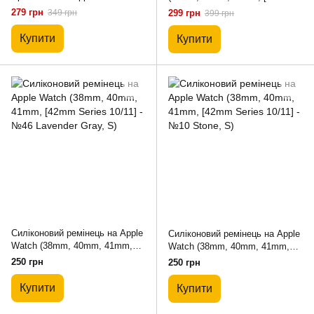
38mm, 40mm, 41mm, [42mm
Series 10/11]) Silicone Band
279 грн
349 грн
299 грн
399 грн
Series 10/11] - Glycine-Black
Nike - Blue Flame
Купити
Купити
Силіконовий ремінець на Apple
Силіконовий ремінець на Apple
Watch (38mm, 40mm, 41mm,
Watch (38mm, 40mm, 41mm,
[42mm Series 10/11] - №46
[42mm Series 10/11] - №10
250 грн
250 грн
Lavender Gray, S)
Stone, S)
Купити
Купити