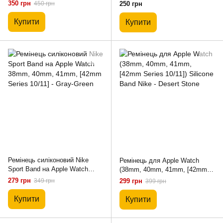
[42mm Series 10/11] – Midnight
[42mm Series 10/11] - №49
350 грн
450 грн
250 грн
Blue
Forest Green, S)
Купити
Купити
Ремінець силіконовий Nike
Ремінець для Apple Watch
Sport Band на Apple Watch
(38mm, 40mm, 41mm, [42mm
38mm, 40mm, 41mm, [42mm
Series 10/11]) Silicone Band
279 грн
349 грн
299 грн
399 грн
Series 10/11] - Gray-Green
Nike - Desert Stone
Купити
Купити