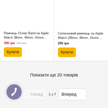
Ремінець Ocean Band на Apple
Силіконовий ремінець на Apple
Watch 38mm, 40mm, 41mm,
Watch (38mm, 40mm, 41mm,
[42mm Series 10/11], Marsala
[42mm Series 10/11] - №52
350 грн
450 грн
250 грн
Marsala, S)
Купити
Купити
Показати ще 20 товарів
Назад
Вперед
1
з 7