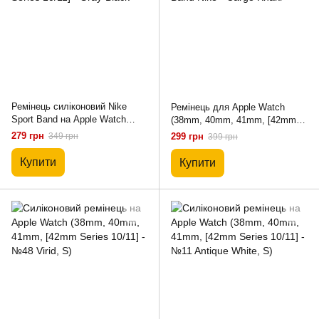
Ремінець силіконовий Nike
Ремінець для Apple Watch
Sport Band на Apple Watch
(38mm, 40mm, 41mm, [42mm
38mm, 40mm, 41mm, [42mm
Series 10/11]) Silicone Band
279 грн
349 грн
299 грн
399 грн
Series 10/11] - Gray-Black
Nike - Cargo Khaki
Купити
Купити