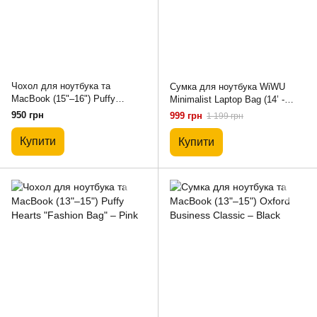
Чохол для ноутбука та
Сумка для ноутбука WiWU
MacBook (15"–16") Puffy
Minimalist Laptop Bag (14’ -
Flowers "Kazum" – Pink
14.2‘) - Black
950 грн
999 грн
1 199 грн
Купити
Купити