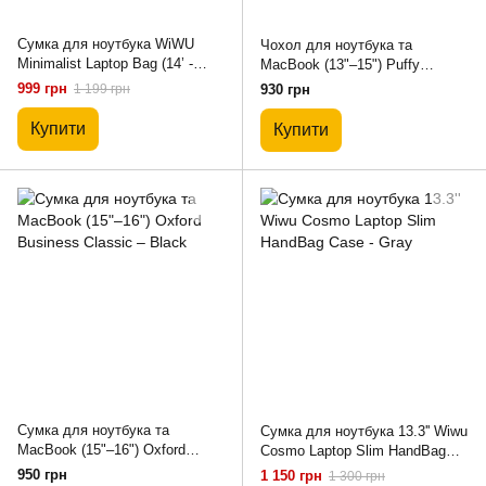
Сумка для ноутбука WiWU
Чохол для ноутбука та
Minimalist Laptop Bag (14’ -
MacBook (13"–15") Puffy
14.2‘) - Gray
Flowers "Kazum" – Pink
999 грн
1 199 грн
930 грн
Купити
Купити
Сумка для ноутбука та
Сумка для ноутбука 13.3'' Wiwu
MacBook (15"–16") Oxford
Cosmo Laptop Slim HandBag
Business Classic – Black
Case - Gray
950 грн
1 150 грн
1 300 грн