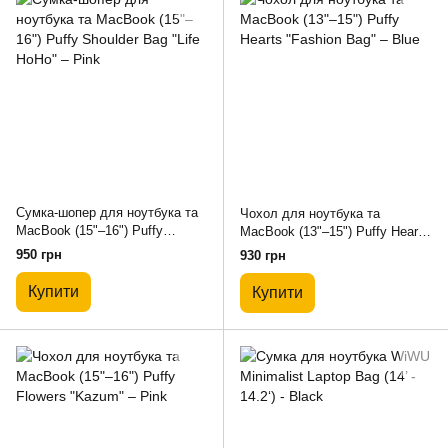
Сумка-шопер для ноутбука та
Чохол для ноутбука та
MacBook (15"–16") Puffy
MacBook (13"–15") Puffy Hearts
Shoulder Bag "Life HoHo" – Pink
"Fashion Bag" – Blue
950 грн
930 грн
Купити
Купити