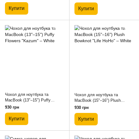
Купити
Купити
Чохол для ноутбука та
Чохол для ноутбука та
MacBook (13"–15") Puffy
MacBook (15"–16") Plush
Flowers "Kazum" – White
Bowknot "Life HoHo" – White
930 грн
930 грн
Купити
Купити