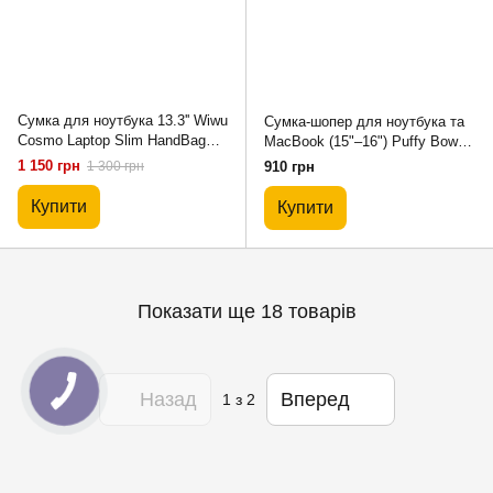
Сумка для ноутбука 13.3'' Wiwu
Сумка-шопер для ноутбука та
Cosmo Laptop Slim HandBag
MacBook (15"–16") Puffy Bows
Case - Green
"Life HoHo" – Black
1 150 грн
1 300 грн
910 грн
Купити
Купити
Показати ще 18 товарів
Назад
Вперед
1
з 2