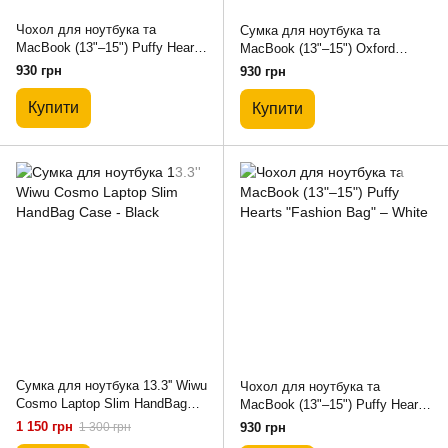
Чохол для ноутбука та
Сумка для ноутбука та
MacBook (13"–15") Puffy Hearts
MacBook (13"–15") Oxford
"Fashion Bag" – Pink
Business Classic – Black
930 грн
930 грн
Купити
Купити
Сумка для ноутбука 13.3'' Wiwu
Чохол для ноутбука та
Cosmo Laptop Slim HandBag
MacBook (13"–15") Puffy Hearts
Case - Black
"Fashion Bag" – White
1 150 грн
1 300 грн
930 грн