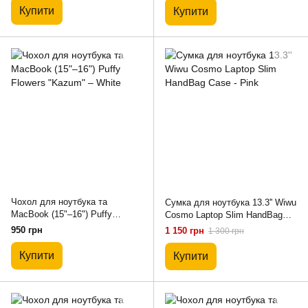
Купити
Купити
Чохол для ноутбука та
Сумка для ноутбука 13.3'' Wiwu
MacBook (15"–16") Puffy
Cosmo Laptop Slim HandBag
Flowers "Kazum" – White
Case - Pink
950 грн
1 150 грн
1 300 грн
Купити
Купити