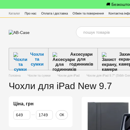
Перейти до основного контенту
🚚 Безкоштов
Каталог
Про нас
Оплата і доставка
Обмін та повернення
Контактна інф
Чохли
Аксесуари
Захи
та
для
екран
сумки
годинників
каме
Головна
Чохли та сумки
Чохли для iPad
Чохли для iPad 9.7" (5\6th Ge
Чохли для iPad New 9.7
Ціна, грн
Від Ціна, грн
До Ціна, грн
ОК