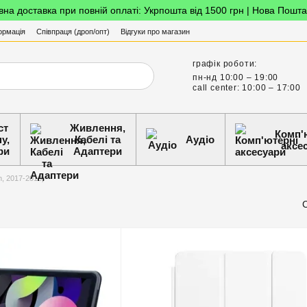
на доставка при повній оплаті: Укрпошта від 1500 грн | Нова Пошта
ормація
Співпраця (дроп/опт)
Відгуки про магазин
графік роботи:
пн-нд 10:00 – 19:00
call center: 10:00 – 17:00
ст
Живлення,
Комп'
у,
Кабелі та
Аудіо
аксе
ри
Адаптери
n, 2017-2018)