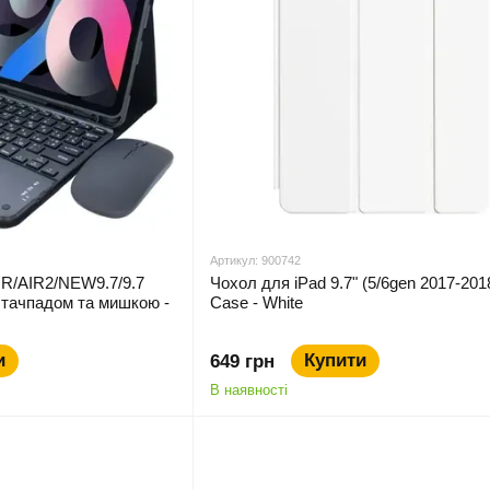
Артикул: 900742
AIR/AIR2/NEW9.7/9.7
Чохол для iPad 9.7" (5/6gen 2017-201
 тачпадом та мишкою -
Case - White
и
Купити
649 грн
В наявності