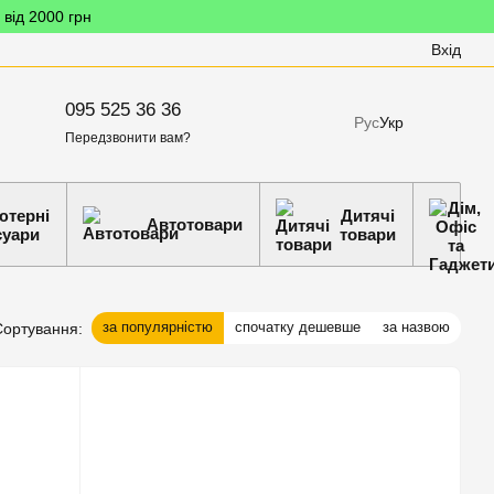
 від 2000 грн
Вхід
095 525 36 36
Рус
Укр
Передзвонити вам?
ютерні
Дитячі
Автотовари
суари
товари
за популярністю
спочатку дешевше
за назвою
Сортування: