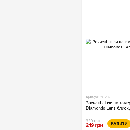
Артикул: 397796
Захисні лінзи на каме
Diamonds Lens блиску
329 грн
Купити
249 грн