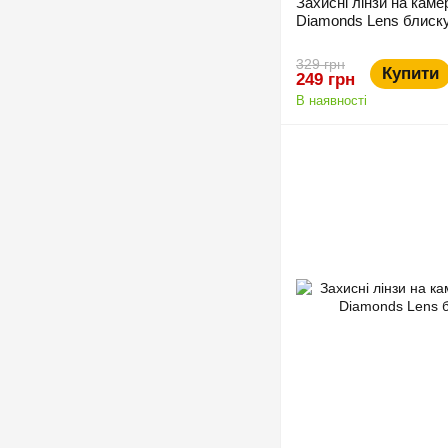
Захисні лінзи на каме
Diamonds Lens блиску
329 грн
Купити
249 грн
В наявності