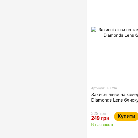
Артикул: 397794
Захисні лінзи на каме
Diamonds Lens блиску
329 грн
Купити
249 грн
В наявності