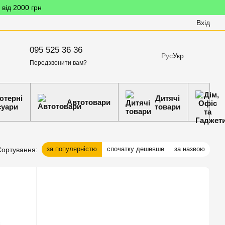
 від 2000 грн
Вхід
095 525 36 36
Рус
Укр
Передзвонити вам?
ютерні
Дитячі
Автотовари
суари
товари
за популярністю
спочатку дешевше
за назвою
Сортування: