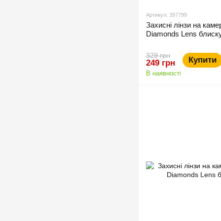
Артикул: 397799
Захисні лінзи на каме
Diamonds Lens блиску
329 грн
Купити
249 грн
В наявності