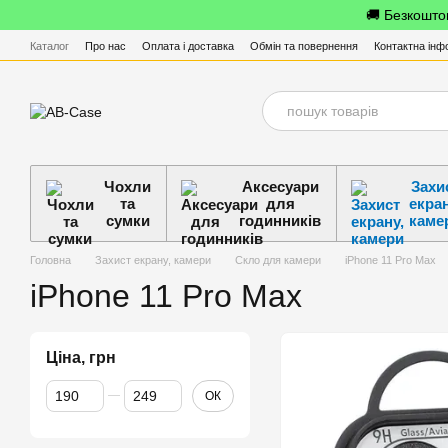
Перейти до основного контенту
🚚 Безкоштов
Каталог
Про нас
Оплата і доставка
Обмін та повернення
Контактна інф
Чохли
Аксесуари
Захи
та
для
екран
сумки
годинників
каме
Головна
Захист екрану, камери
Скло для камери
iPhone 11 Pro Max
iPhone 11 Pro Max
Ціна, грн
Від Ціна, грн
До Ціна, грн
ОК