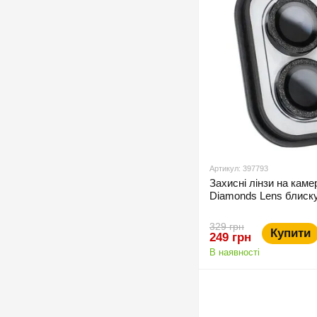
Артикул: 397793
Захисні лінзи на каме
Diamonds Lens блиску
329 грн
Купити
249 грн
В наявності