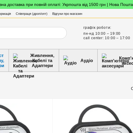
на доставка при повній оплаті: Укрпошта від 1500 грн | Нова Пошта
ормація
Співпраця (дроп/опт)
Відгуки про магазин
графік роботи:
пн-нд 10:00 – 19:00
call center: 10:00 – 17:00
ст
Живлення,
Комп'
у,
Кабелі та
Аудіо
аксе
ри
Адаптери