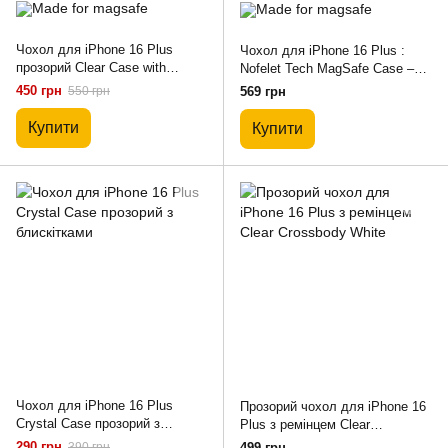
Чохол для iPhone 16 Plus
Чохол для iPhone 16 Plus :
прозорий Clear Case with
Nofelet Tech MagSafe Case –
MagSafe
Blue
450 грн
550 грн
569 грн
Купити
Купити
Чохол для iPhone 16 Plus
Прозорий чохол для iPhone 16
Crystal Case прозорий з
Plus з ремінцем Clear
блискітками
Crossbody White
290 грн
390 грн
499 грн