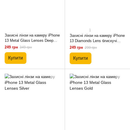
1
Захисні лінзи на камеру iPhone
Захисні лінзи на камеру iPhone
13 Metal Glass Lenses Deep
13 Diamonds Lens блискучі
Purple
Gold
249 грн
349 грн
249 грн
299 грн
Купити
Купити