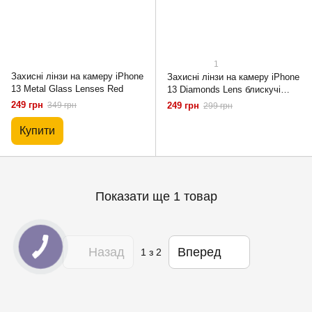
1
Захисні лінзи на камеру iPhone
Захисні лінзи на камеру iPhone
13 Metal Glass Lenses Red
13 Diamonds Lens блискучі
Rose Gold
249 грн
349 грн
249 грн
299 грн
Купити
Показати ще 1 товар
Назад
Вперед
1
з 2