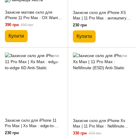
Захисне матове скло для
Захисне скло для iPhone XS
iPhone 11 Pro Max : OX Warrior
Max | 11 Pro Max : антишпигун
(MATT) Premium
10D (PRIVACY)
390 грн
490 грн
230 грн
Купити
Купити
Захисне скло для iPhone 11
Захисне скло для iPhone Xs
Pro Max | Xs Max : edge-to-
Max | 11 Pro Max : NeMinute
edge 6D Anti-Static
(ESD) Anti-Static
230 грн
330 грн
420 грн