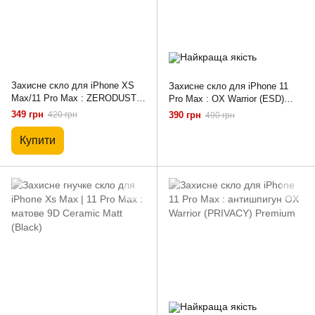
Захисне скло для iPhone XS
Захисне скло для iPhone 11
Max/11 Pro Max : ZERODUST
Pro Max : OX Warrior (ESD)
ESD with Applicator
Premium Anti-Static
349 грн
420 грн
390 грн
490 грн
Купити