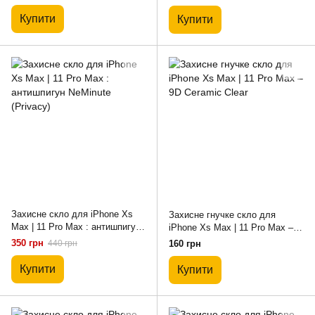
Купити
Купити
Захисне скло для iPhone Xs
Захисне гнучке скло для
Max | 11 Pro Max : антишпигун
iPhone Xs Max | 11 Pro Max –
NeMinute (Privacy)
9D Ceramic Clear
350 грн
440 грн
160 грн
Купити
Купити