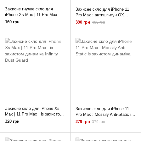
Захисне гнучке скло для
Захисне скло для iPhone 11
iPhone Xs Max | 11 Pro Max :
Pro Max : антишпигун OX
матове 9D Ceramic Matt (Black)
Warrior (PRIVACY) Premium
160 грн
390 грн
490 грн
Захисне скло для iPhone Xs
Захисне скло для iPhone 11
Max | 11 Pro Max : із захистом
Pro Max : Mossily Anti-Static із
динаміка Infinity Dust Guard
захистом динаміка
320 грн
279 грн
379 грн