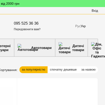
 від 2000 грн
Вхід
095 525 36 36
Рус
Укр
Передзвонити вам?
ютерні
Дитячі
Автотовари
суари
товари
за популярністю
спочатку дешевше
за назвою
Сортування: