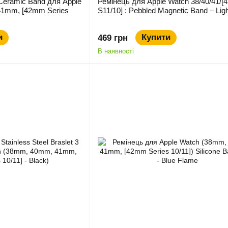
Ceramic Band для Apple
Ремінець для Apple Watch 38/40/41/
1mm, [42mm Series
S11/10] : Pebbled Magnetic Band – Ligh
и
Купити
469 грн
В наявності