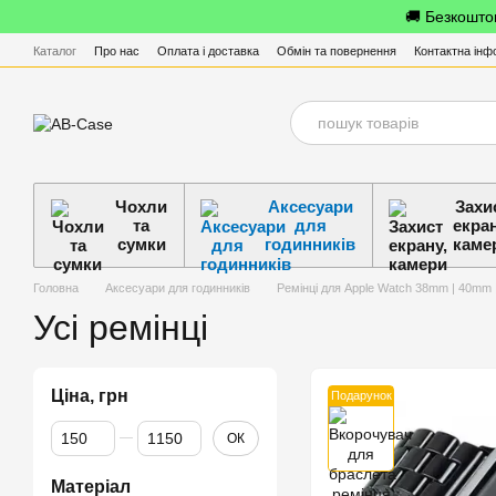
Перейти до основного контенту
🚚 Безкоштов
Каталог
Про нас
Оплата і доставка
Обмін та повернення
Контактна інф
Чохли
Аксесуари
Захи
та
для
екран
сумки
годинників
каме
Головна
Аксесуари для годинників
Ремінці для Apple Watch 38mm | 40mm 
Усі ремінці
Ціна, грн
Подарунок
Від Ціна, грн
До Ціна, грн
ОК
Матеріал