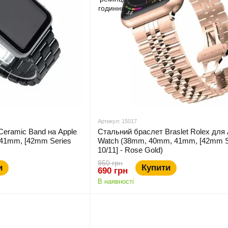
Артикул: 15017
Ceramic Band на Apple
Стальний браслет Braslet Rolex для 
41mm, [42mm Series
Watch (38mm, 40mm, 41mm, [42mm S
10/11] - Rose Gold)
950 грн
и
Купити
690 грн
В наявності