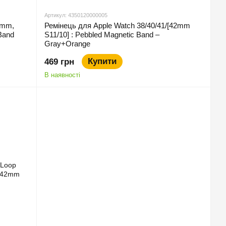
Артикул: 4350120000005
0mm,
Ремінець для Apple Watch 38/40/41/[42mm
Band
S11/10] : Pebbled Magnetic Band –
Gray+Orange
Купити
469 грн
В наявності