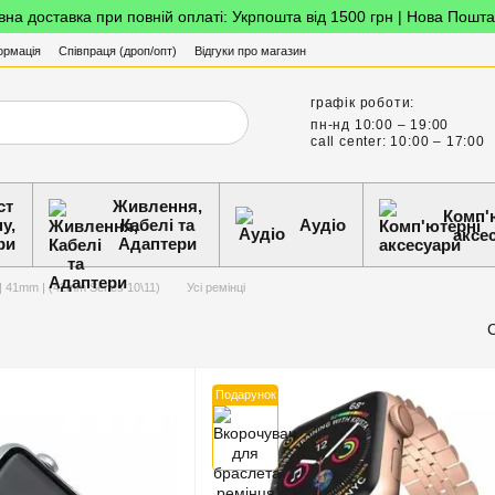
на доставка при повній оплаті: Укрпошта від 1500 грн | Нова Пошта
ормація
Співпраця (дроп/опт)
Відгуки про магазин
графік роботи:
пн-нд 10:00 – 19:00
call center: 10:00 – 17:00
ст
Живлення,
Комп'
у,
Кабелі та
Аудіо
аксе
ри
Адаптери
| 41mm | (42mm Series 10\11)
Усі ремінці
Подарунок