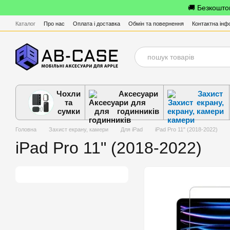
Перейти до основного контенту
🚚 Безкоштов
Каталог
Про нас
Оплата і доставка
Обмін та повернення
Контактна інф
Чохли
Аксесуари
Захист
та
для
екрану,
сумки
годинників
камери
Головна
Захист екрану, камери
Для iPad
iPad Pro 11" (2018-2022)
iPad Pro 11" (2018-2022)