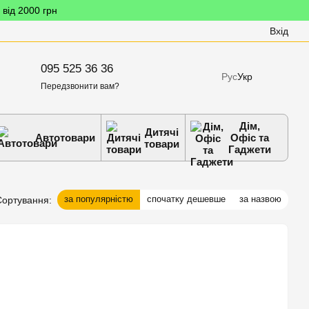
 від 2000 грн
Вхід
095 525 36 36
Рус
Укр
Передзвонити вам?
Дім,
Дитячі
Автотовари
Офіс та
товари
Гаджети
за популярністю
спочатку дешевше
за назвою
Сортування: