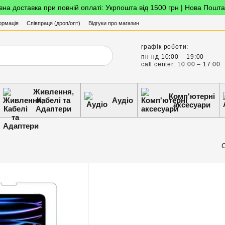
на доставка при повній оплаті: Укрпошта від 1500 грн | Нова Пошта
ормація
Співпраця (дроп/опт)
Відгуки про магазин
графік роботи:
пн-нд 10:00 – 19:00
call center: 10:00 – 17:00
Живлення,
Комп'ютерні
Кабелі та
Аудіо
аксесуари
Адаптери