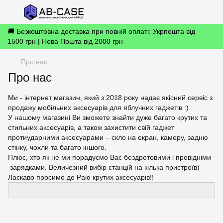
🚚 Безкоштовна доставка при повній оплаті: Укрпошта від
1500 грн | Нова Пошта від 2000 грн
Про нас
Про нас
Ми - інтернет магазин, який з 2018 року надає якісний сервіс з
продажу мобільних аксесуарів для яблучних гаджетів :)
У нашому магазині Ви зможете знайти дуже багато крутих та
стильних аксесуарів, а також захистити свій гаджет
протиударними аксесуарами – скло на екран, камеру, задню
стінку, чохли та багато іншого.
Плюс, хто як не ми порадуємо Вас бездротовими і провідніми
зарядками. Величезний вибір станцій на кілька пристроїв)
Ласкаво просимо до Раю крутих аксесуарів!!