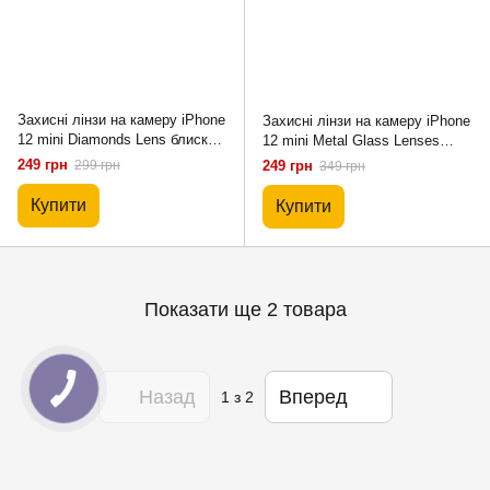
Захисні лінзи на камеру iPhone
Захисні лінзи на камеру iPhone
12 mini Diamonds Lens блискучі
12 mini Metal Glass Lenses
Red
Light Purple
249 грн
299 грн
249 грн
349 грн
Купити
Купити
Показати ще 2 товара
Назад
Вперед
1
з 2