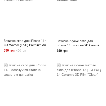
Захисне скло для iPhone 14 :
Захисне гнучке скло для
OX Warrior (ESD) Premium Anti-
iPhone 14 : матове 9D Ceramic
Static
Matt
390 грн
490 грн
190 грн