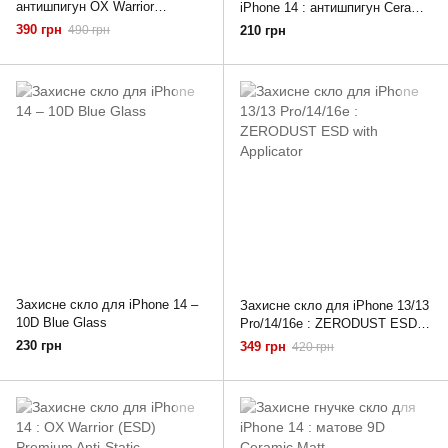
антишпигун OX Warrior
iPhone 14 : антишпигун Ceramic
(PRIVACY) Premium
9D (PRIVACY)
390 грн
490 грн
210 грн
Захисне скло для iPhone 14 –
Захисне скло для iPhone 13/13
10D Blue Glass
Pro/14/16e : ZERODUST ESD
with Applicator
230 грн
349 грн
420 грн