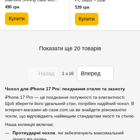
PC Glass – Blue
MagSafe – Black
490 грн
539 грн
Купити
Купити
Показати ще 20 товарів
Назад
Вперед
1
з 16
Чохол для iPhone 17 Pro: поєднання стилю та захисту
iPhone 17 Pro — це поєднання потужності та елегантності.
Щоб зберегти його ідеальний стан, потрібен надійний чохол. В
інтернет-магазині ab-case.com.ua ви знайдете різноманітні
чохли, що відповідають найвищим стандартам якості та стилю.
Наша колекція включає:
Протиударні чохли
, які забезпечують максимальний
захист від падінь.