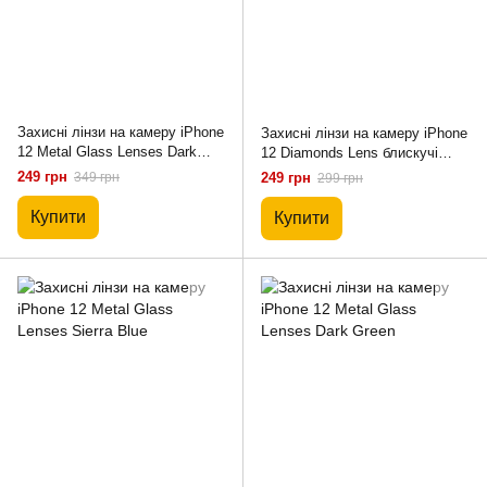
Захисні лінзи на камеру iPhone
Захисні лінзи на камеру iPhone
12 Metal Glass Lenses Dark
12 Diamonds Lens блискучі
Blue
Rainbow
249 грн
349 грн
249 грн
299 грн
Купити
Купити