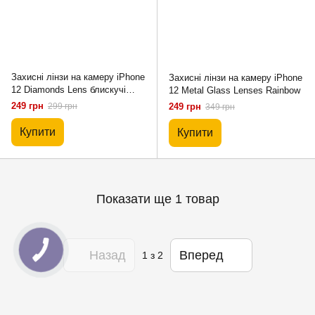
Захисні лінзи на камеру iPhone
Захисні лінзи на камеру iPhone
12 Diamonds Lens блискучі
12 Metal Glass Lenses Rainbow
Sierra Blue
249 грн
299 грн
249 грн
349 грн
Купити
Купити
Показати ще 1 товар
Назад
Вперед
1
з 2