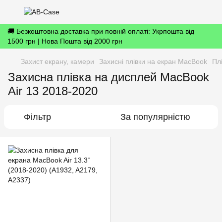
🚚 Безкоштовна доставка при повній оплаті: Укрпошта від
1500 грн | Нова Пошта від 2000 грн
Захист екрану, камери
Захисні плівки на екран MacBook
Пл
Захисна плівка на дисплей MacBook
Air 13 2018-2020
Фільтр
За популярністю