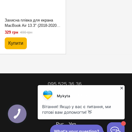
Захисна плівка для екрана
MacBook Air 13.3" (2018-2020)
(A1932, A2179, A2337)
329 грн
490 грн
Купити
095 525 36 36
Контактна інформація
Повна версія сайту
© 2018 – 2026
Рус
Укр