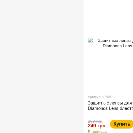
Артикул: 397692
Защитные линзы для 
Diamonds Lens блест
299 грн
Купить
249 грн
В наличии