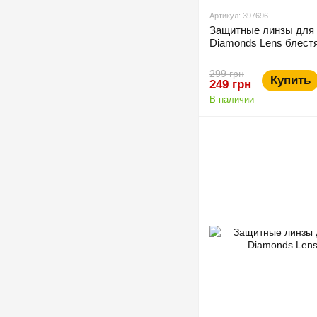
Артикул: 397696
Защитные линзы для 
Diamonds Lens блест
299 грн
Купить
249 грн
В наличии