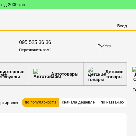
 від 2000 грн
Вход
095 525 36 36
Рус
Укр
Перезвонить вам?
пьютерные
Детские
Автотовары
сессуары
товары
по популярности
сначала дешевле
по названию
ртировка: