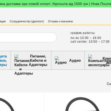
на доставка при повній оплаті: Укрпошта від 1500 грн | Нова Пошта
ация
Сотрудничество (дроп/опт)
Отзывы о магазине
график работы:
пн-вс 10:00 – 19:00
call center: 10:00 – 17:00
ита
Питание,
Ком
ана,
Кабели и
Аудио
ак
еры
Адаптеры
Со