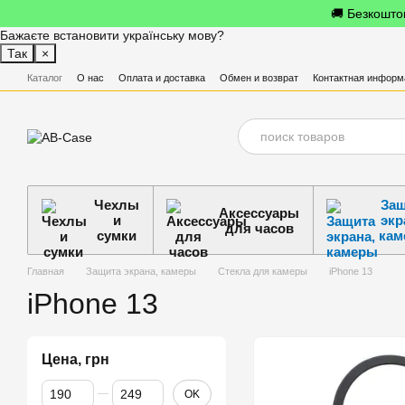
Перейти к основному контенту
🚚 Безкоштов
Бажаєте встановити українську мову?
Так
×
Каталог
О нас
Оплата и доставка
Обмен и возврат
Контактная информ
Чехлы
Защ
Аксессуары
и
экр
для часов
сумки
кам
Главная
Защита экрана, камеры
Cтекла для камеры
iPhone 13
iPhone 13
Цена, грн
От Цена, грн
До Цена, грн
OK