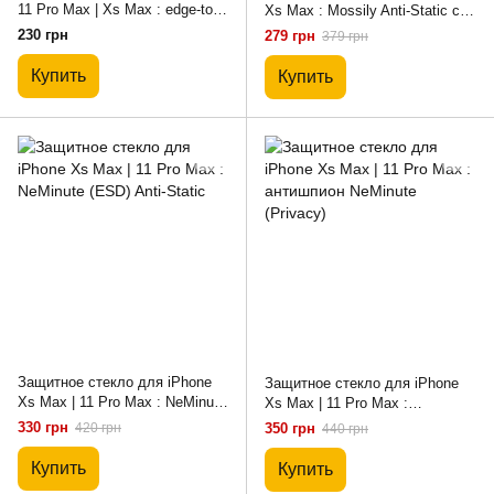
11 Pro Max | Xs Max : edge-to-
Xs Max : Mossily Anti-Static с
edge 6D Anti-Static
защитой динамика
230 грн
279 грн
379 грн
Купить
Купить
Защитное стекло для iPhone
Защитное стекло для iPhone
Xs Max | 11 Pro Max : NeMinute
Xs Max | 11 Pro Max :
(ESD) Anti-Static
антишпион NeMinute (Privacy)
330 грн
420 грн
350 грн
440 грн
Купить
Купить