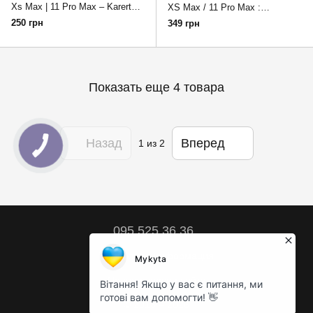
Xs Max | 11 Pro Max – Karerte
XS Max / 11 Pro Max :
Anti-Static
Антишпион Mossily Privacy
250 грн
349 грн
Показать еще 4 товара
Назад
Вперед
1
из 2
095 525 36 36
Контактная информация
Полная версия сайта
© 2018 – 2026