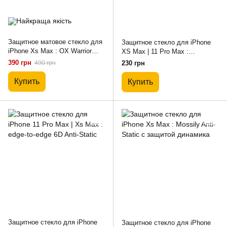
Защитное матовое стекло для
Защитное стекло для iPhone
iPhone Xs Max : OX Warrior
XS Max | 11 Pro Max :
(MATT) Premium
антишпион 10D (PRIVACY)
390 грн
490 грн
230 грн
Купить
Купить
Защитное стекло для iPhone
Защитное стекло для iPhone