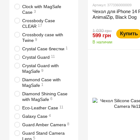
Артикул: 3773360000009
Clock with MagSafe
Чехол для iPhone 14
3
Case
AnimalZip, Black Dog
Crossbody Case
17
CLEAR
1 030 грн
Купить
Crossbody case with
599 грн
9
Twine
В наличии
1
Crystal Case блестки
11
Crystal Guard
Crystal Guard with
9
MagSafe
Diamond Case with
1
MagSafe
Diamond Shining Case
6
with MagSafe
11
Eco-Leather Case
4
Galaxy Case
8
Guard Amber Camera
Guard Stand Camera
5
Lens