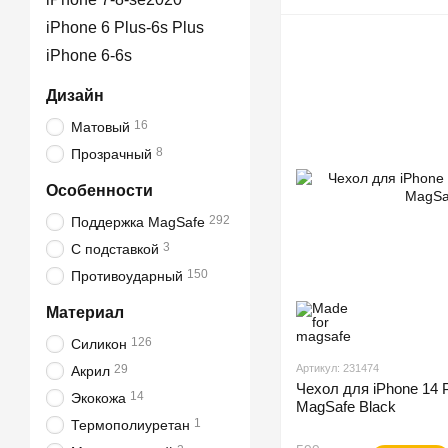
iPhone 6 Plus-6s Plus
iPhone 6-6s
Дизайн
16
Матовый
8
Прозрачный
Особенности
292
Поддержка MagSafe
3
С подставкой
150
Противоударный
Материал
126
Силикон
29
Артикул: 231474
Акрил
Чехол для iPhone 14 
14
Экокожа
MagSafe Black
1
Термополиуретан