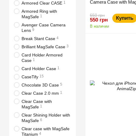
Camera Case with Mag
1
Armored Clear CASE
Armored Ring with
650 грн
1
MagSafe
Купить
550 грн
Avenger Case Camera
В наличии
9
Lens
4
Break Stant Case
3
Brilliant MagSafe Case
Card Holder Armored
1
Case
1
Card Holder Case
15
CaseTify
5
Chocolate 3D Case
1
Clear Case 2.0 mm
Clear Case with
1
MagSafe
Clear Shining Holder with
6
MagSafe
Clear case with MagSafe
4
Titanium