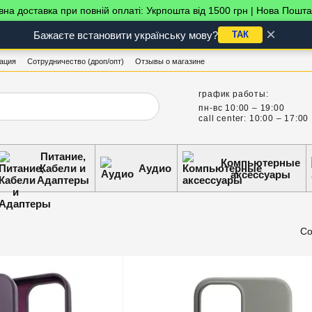
на доставка при повній оплаті: Укрпошта від 1500 грн | Нова Пошта
×
Бажаєте встановити українську мову?
ТАК
ация
Сотрудничество (дроп/опт)
Отзывы о магазине
график работы:
пн-вс 10:00 – 19:00
call center: 10:00 – 17:00
Питание,
Компьютерные
Кабели и
Аудио
аксессуары
Адаптеры
Со