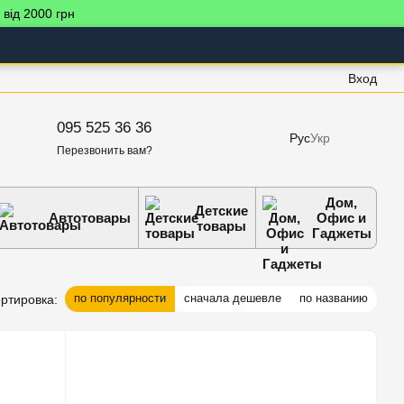
 від 2000 грн
Вход
095 525 36 36
Рус
Укр
Перезвонить вам?
Дом,
Детские
Автотовары
Офис и
товары
Гаджеты
по популярности
сначала дешевле
по названию
ртировка: