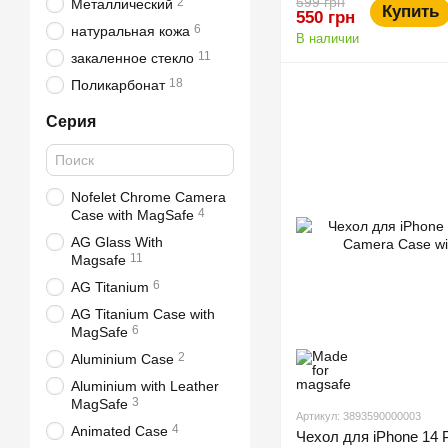
599 грн
2
Металлический
Купить
550 грн
6
натуральная кожа
В наличии
11
закаленное стекло
18
Поликарбонат
Серия
Nofelet Chrome Camera
4
Case with MagSafe
AG Glass With
11
Magsafe
6
AG Titanium
AG Titanium Case with
6
MagSafe
2
Aluminium Case
Aluminium with Leather
3
MagSafe
Артикул: 3893590000003
4
Animated Case
Чехол для iPhone 14 