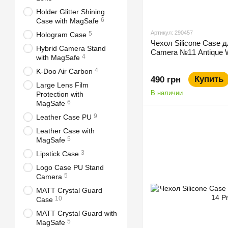
Holder Glitter Shining
6
Сase with MagSafe
Артикул: 290457
5
Hologram Case
Чехол Silicone Сase дл
Hybrid Camera Stand
Camera №11 Antique 
4
with MagSafe
4
K-Doo Air Carbon
Купить
490 грн
Large Lens Film
В наличии
Protection with
6
MagSafe
9
Leather Case PU
Leather Case with
5
MagSafe
3
Lipstick Case
Logo Case PU Stand
5
Camera
MATT Crystal Guard
10
Case
MATT Crystal Guard with
5
MagSafe