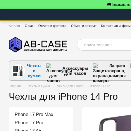
Перейти к основному контенту
🚚 Безкоштов
Каталог
О нас
Оплата и доставка
Обмен и возврат
Контактная информ
Чехлы
Защита
Аксессуары
и
экрана,
для часов
сумки
камеры
Главная
Чехлы и сумки
Чехлы для iPhone
iPhone 14 Pro
Чехлы для iPhone 14 Pro
iPhone 17 Pro Max
iPhone 17 Pro
iPhone 17 Air