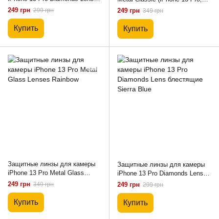
блестящие Rose Gold
Orange)
249 грн
299 грн
249 грн
349 грн
Купить
Купить
Защитные линзы для камеры
Защитные линзы для камеры
iPhone 13 Pro Metal Glass
iPhone 13 Pro Diamonds Lens
Lenses Rainbow
блестящие Sierra Blue
249 грн
349 грн
249 грн
299 грн
Купить
Купить