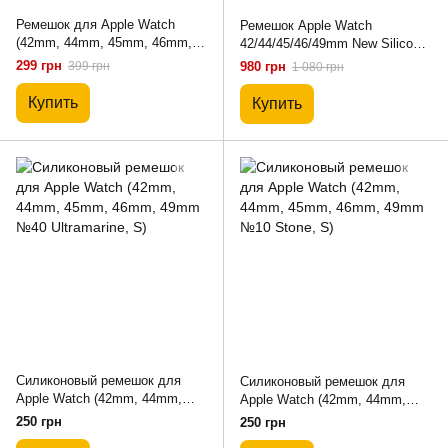
Ремешок для Apple Watch
Ремешок Apple Watch
(42mm, 44mm, 45mm, 46mm,
42/44/45/46/49mm New Silicone
49mm) Silicone Band Nike -
Classic (Silver-White)
299 грн
399 грн
980 грн
1 080 грн
Blue Flame
Купить
Купить
Силиконовый ремешок для
Силиконовый ремешок для
Apple Watch (42mm, 44mm,
Apple Watch (42mm, 44mm,
45mm, 46mm, 49mm №40
45mm, 46mm, 49mm №10
250 грн
250 грн
Ultramarine, S)
Stone, S)