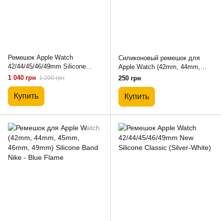
Ремешок Apple Watch
Силиконовый ремешок для
42/44/45/46/49mm Silicone
Apple Watch (42mm, 44mm,
Armor Pro – Black
45mm, 46mm, 49mm №36 Rose
1 040 грн
1 200 грн
250 грн
Red, S)
Купить
Купить