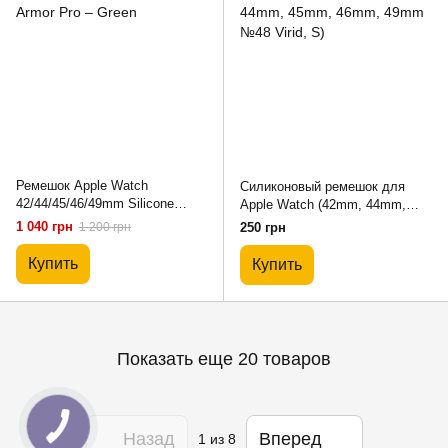
Ремешок Apple Watch
Силиконовый ремешок для
42/44/45/46/49mm Silicone
Apple Watch (42mm, 44mm,
Armor Pro – Green
45mm, 46mm, 49mm №48 Virid,
1 040 грн
1 200 грн
250 грн
S)
Купить
Купить
Показать еще 20 товаров
Назад
Вперед
1
из 8