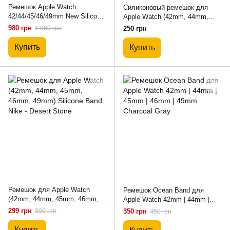
Ремешок Apple Watch
Силиконовый ремешок для
42/44/45/46/49mm New Silicone
Apple Watch (42mm, 44mm,
Classic (Silver-Orange)
45mm, 46mm, 49mm №46
980 грн
1 080 грн
250 грн
Lavender Gray, S)
Купить
Купить
Ремешок для Apple Watch
Ремешок Ocean Band для
(42mm, 44mm, 45mm, 46mm,
Apple Watch 42mm | 44mm |
49mm) Silicone Band Nike -
45mm | 46mm | 49mm Charcoal
299 грн
399 грн
350 грн
450 грн
Desert Stone
Gray
Купить