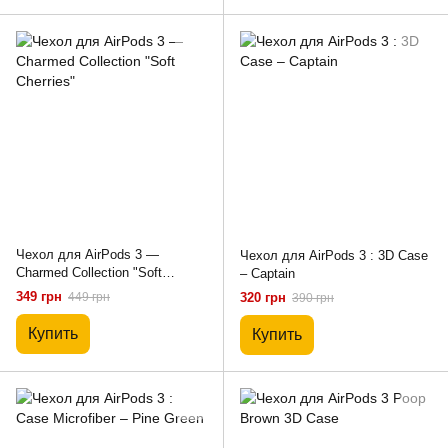
Чехол для AirPods 3 —
Чехол для AirPods 3 : 3D Case
Charmed Collection "Soft
– Captain
Cherries"
349 грн
449 грн
320 грн
390 грн
Купить
Купить