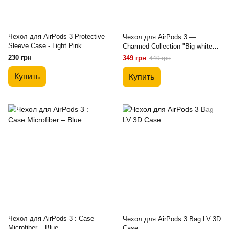
Чехол для AirPods 3 Protective
Чехол для AirPods 3 —
Sleeve Case - Light Pink
Charmed Collection "Big white
Flowers"
230 грн
349 грн
449 грн
Купить
Купить
Чехол для AirPods 3 : Case
Чехол для AirPods 3 Bag LV 3D
Microfiber – Blue
Case