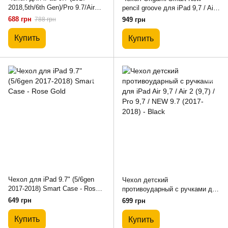
2018,5th/6th Gen)/Pro 9.7/Air
pencil groove для iPad 9,7 / Air
2/Air Smart Case with Pencil
2 9,7 / New Air 9,7 (5/6gen 2017
688 грн
788 грн
949 грн
Holder - Pine Green
- 2018) - Sapphire
Купить
Купить
Чехол для iPad 9.7" (5/6gen
Чехол детский
2017-2018) Smart Case - Rose
противоударный с ручками для
Gold
iPad Air 9,7 / Air 2 (9,7) / Pro 9,7
649 грн
699 грн
/ NEW 9.7 (2017-2018) - Black
Купить
Купить