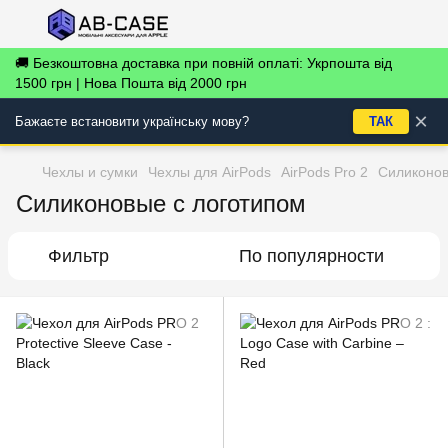
🚚 Безкоштовна доставка при повній оплаті: Укрпошта від
1500 грн | Нова Пошта від 2000 грн
×
Бажаєте встановити українську мову?
ТАК
Чехлы и сумки
Чехлы для AirPods
AirPods Pro 2
Силиконов
Силиконовые с логотипом
Фильтр
По популярности