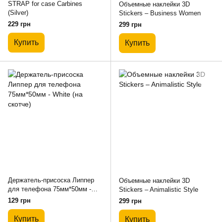
STRAP for case Carbines
Объемные наклейки 3D
(Silver)
Stickers – Business Women
229 грн
299 грн
Купить
Купить
Держатель-присоска Липпер
Объемные наклейки 3D
для телефона 75мм*50мм -
Stickers – Animalistic Style
White (на скотче)
129 грн
299 грн
Купить
Купить