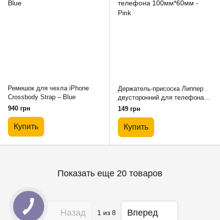
Ремешок для чехла iPhone
Держатель-присоска Липпер
Crossbody Strap – Blue
двусторонний для телефона
100мм*60мм - Pink
940 грн
149 грн
Купить
Купить
Показать еще 20 товаров
Назад
Вперед
1
из 8