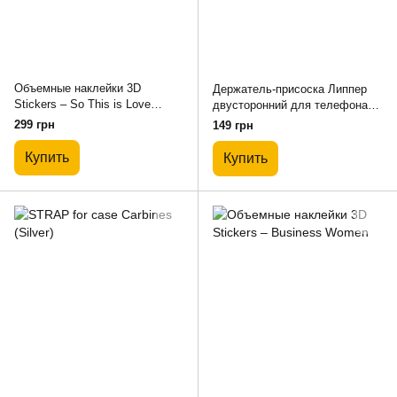
Объемные наклейки 3D
Держатель-присоска Липпер
Stickers – So This is Love
двусторонний для телефона
(Green)
100мм*60мм - Matte
299 грн
149 грн
Купить
Купить