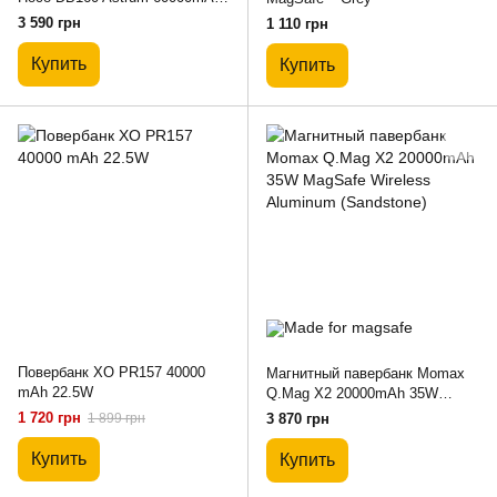
222Wh - Black
3 590 грн
1 110 грн
Купить
Купить
Повербанк XO PR157 40000
Магнитный павербанк Momax
mAh 22.5W
Q.Mag X2 20000mAh 35W
MagSafe Wireless Aluminum
1 720 грн
1 899 грн
3 870 грн
(Sandstone)
Купить
Купить