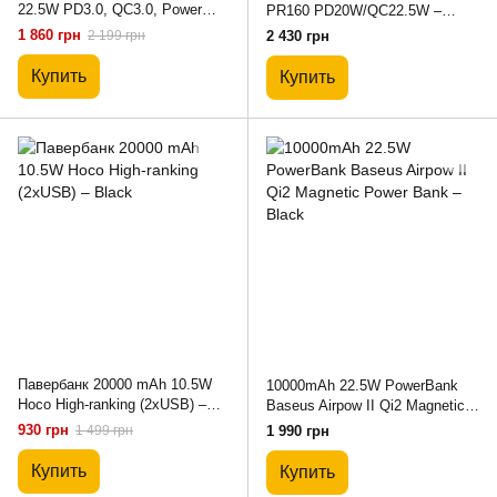
22.5W PD3.0, QC3.0, Power
PR160 PD20W/QC22.5W –
Bank
Чёрный
1 860 грн
2 199 грн
2 430 грн
Купить
Купить
Павербанк 20000 mAh 10.5W
10000mAh 22.5W PowerBank
Hoco High-ranking (2xUSB) –
Baseus Airpow II Qi2 Magnetic
Black
Power Bank – Black
930 грн
1 499 грн
1 990 грн
Купить
Купить