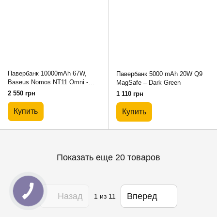
Павербанк 10000mAh 67W,
Павербанк 5000 mAh 20W Q9
Baseus Nomos NT11 Omni -
MagSafe – Dark Green
Black
2 550 грн
1 110 грн
Купить
Купить
Показать еще 20 товаров
Назад
Вперед
1
из 11