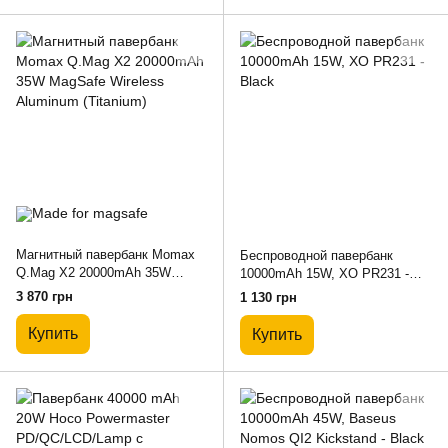
Магнитный павербанк Momax
Беспроводной павербанк
Q.Mag X2 20000mAh 35W
10000mAh 15W, XO PR231 -
MagSafe Wireless Aluminum
Black
3 870 грн
1 130 грн
(Titanium)
Купить
Купить