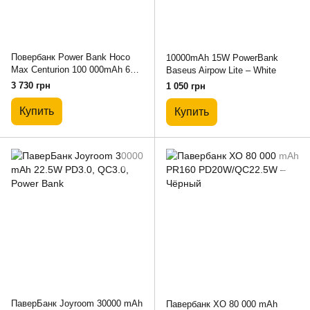
Повербанк Power Bank Hoco
10000mAh 15W PowerBank
Max Centurion 100 000mAh 65W
Baseus Airpow Lite – White
Black
3 730 грн
1 050 грн
Купить
Купить
ПаверБанк Joyroom 30000 mAh
Павербанк XO 80 000 mAh