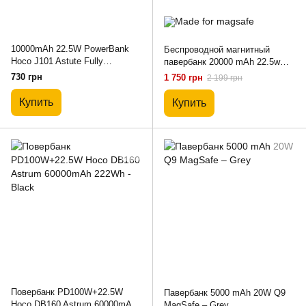
10000mAh 22.5W PowerBank
Беспроводной магнитный
Hoco J101 Astute Fully
павербанк 20000 mAh 22.5w
Compatible – Black
Magnetic Q7 Display для iPhone
730 грн
1 750 грн
2 199 грн
MagSafe Deep Navy
Купить
Купить
Повербанк PD100W+22.5W
Павербанк 5000 mAh 20W Q9
Hoco DB160 Astrum 60000mAh
MagSafe – Grey