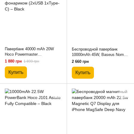
Павербанк 40000 mAh 20W
Беспроводной павербанк
Hoco Powermaster
10000mAh 45W, Baseus Nomos
PD/QC/LCD/Lamp с фонариком
QI2 Kickstand - Black
1 880 грн
1 899 грн
2 660 грн
(2xUSB 1xType-C) – Black
Купить
Купить