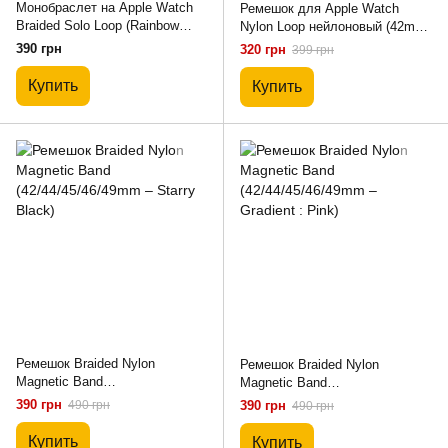
Монобраслет на Apple Watch
Ремешок для Apple Watch
Braided Solo Loop (Rainbow
Nylon Loop нейлоновый (42mm,
Green, 42mm, 44mm, 45mm,
44mm, 45mm, 46mm, 49mm,
390 грн
320 грн
399 грн
46mm, 49mm S)
Electric Pink)
Купить
Купить
Ремешок Braided Nylon
Ремешок Braided Nylon
Magnetic Band
Magnetic Band
(42/44/45/46/49mm – Starry
(42/44/45/46/49mm – Gradient :
390 грн
490 грн
390 грн
490 грн
Black)
Pink)
Купить
Купить