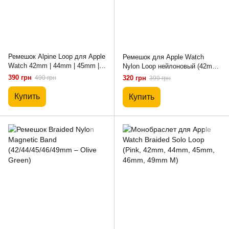
Ремешок Alpine Loop для Apple
Ремешок для Apple Watch
Watch 42mm | 44mm | 45mm |
Nylon Loop нейлоновый (42mm,
46mm | 49mm White-Red
44mm, 45mm, 46mm, 49mm
390 грн
490 грн
320 грн
399 грн
Storm Gray)
Купить
Купить