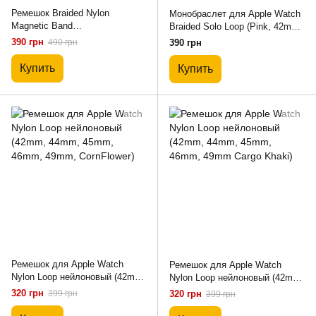
Ремешок Braided Nylon
Монобраслет для Apple Watch
Magnetic Band
Braided Solo Loop (Pink, 42mm,
(42/44/45/46/49mm – Olive
44mm, 45mm, 46mm, 49mm M)
390 грн
490 грн
390 грн
Green)
Купить
Купить
Ремешок для Apple Watch
Ремешок для Apple Watch
Nylon Loop нейлоновый (42mm,
Nylon Loop нейлоновый (42mm,
44mm, 45mm, 46mm, 49mm,
44mm, 45mm, 46mm, 49mm
320 грн
399 грн
320 грн
399 грн
CornFlower)
Cargo Khaki)