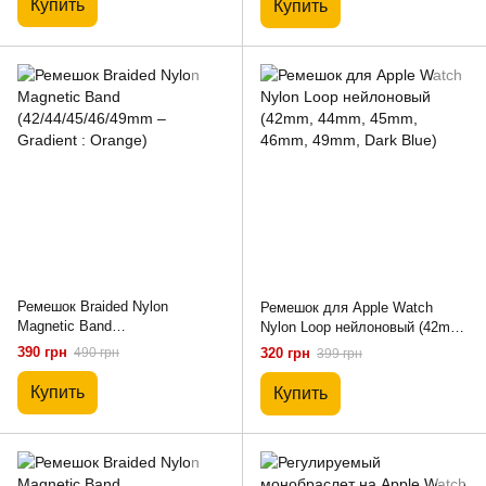
Купить
Купить
Ремешок Braided Nylon
Ремешок для Apple Watch
Magnetic Band
Nylon Loop нейлоновый (42mm,
(42/44/45/46/49mm – Gradient :
44mm, 45mm, 46mm, 49mm,
390 грн
490 грн
320 грн
399 грн
Orange)
Dark Blue)
Купить
Купить