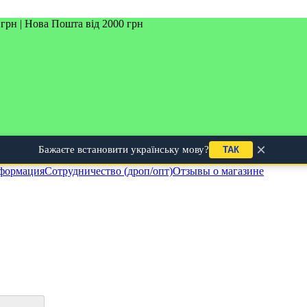
грн | Нова Пошта від 2000 грн
×
Бажаєте встановити українську мову?
ТАК
нформация
Сотрудничество (дроп/опт)
Отзывы о магазине