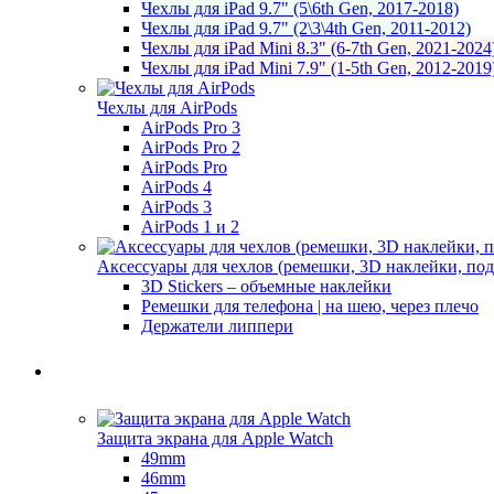
Чехлы для iPad 9.7" (5\6th Gen, 2017-2018)
Чехлы для iPad 9.7" (2\3\4th Gen, 2011-2012)
Чехлы для iPad Mini 8.3" (6-7th Gen, 2021-2024
Чехлы для iPad Mini 7.9" (1-5th Gen, 2012-2019
Чехлы для AirPods
AirPods Pro 3
AirPods Pro 2
AirPods Pro
AirPods 4
AirPods 3
AirPods 1 и 2
Аксессуары для чехлов (ремешки, 3D наклейки, под
3D Stickers – объемные наклейки
Ремешки для телефона | на шею, через плечо
Держатели липпери
Защита экрана для Apple Watch
49mm
46mm