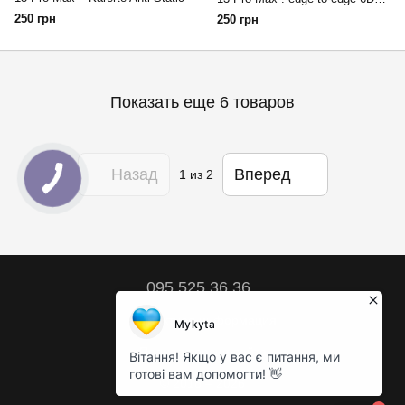
Anti-Static
250 грн
250 грн
Показать еще 6 товаров
Назад
Вперед
1
из 2
095 525 36 36
Контактная информация
Полная версия сайта
© 2018 – 2026