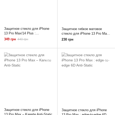
Защитное стекло для iPhone
Защитное гибкое матовое
13 Pro Max/14 Plus :
стекло для iPhone 13 Pro Max
ZERODUST Privacy with
Ceramic 3D Film Matte
349 грн
440 грн
230 грн
Applicator
Защитное стекло для iPhone
Защитное стекло для iPhone
13 Pro Max – Karerte Anti-Static
13 Pro Max : edge-to-edge 6D