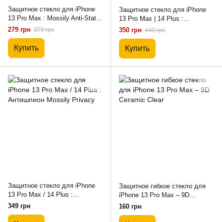
Защитное стекло для iPhone
Защитное стекло для iPhone
13 Pro Max : Mossily Anti-Static
13 Pro Max | 14 Plus :
с защитой динамика
антишпион NeMinute (Privacy)
279 грн
379 грн
350 грн
440 грн
Купить
Купить
Защитное стекло для iPhone
Защитное гибкое стекло для
13 Pro Max / 14 Plus :
iPhone 13 Pro Max – 9D
Антишпион Mossily Privacy
Ceramic Clear
349 грн
160 грн