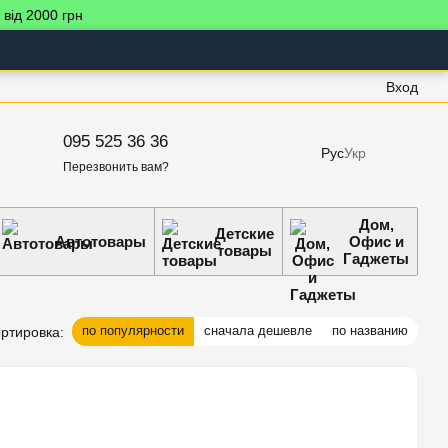
 від 2000 грн
Вход
095 525 36 36
Рус
Укр
Перезвонить вам?
Дом,
Детские
Автотовары
Офис и
товары
Гаджеты
по популярности
сначала дешевле
по названию
ртировка: