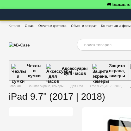
Перейти к основному контенту
🚚 Безкоштов
Каталог
О нас
Оплата и доставка
Обмен и возврат
Контактная информ
Чехлы
Защита
Аксессуары
и
экрана,
для часов
сумки
камеры
Главная
Защита экрана, камеры
Для iPad
iPad 9.7" (2017 | 2018)
iPad 9.7" (2017 | 2018)