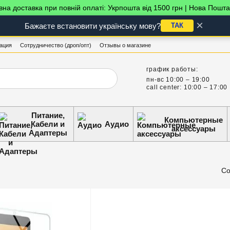
на доставка при повній оплаті: Укрпошта від 1500 грн | Нова Пошта
×
Бажаєте встановити українську мову?
ТАК
ация
Сотрудничество (дроп/опт)
Отзывы о магазине
график работы:
пн-вс 10:00 – 19:00
call center: 10:00 – 17:00
Питание,
Компьютерные
Кабели и
Аудио
аксессуары
Адаптеры
Со