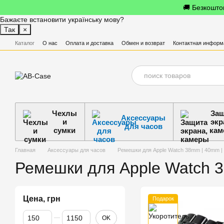
Перейти к основному контенту
🚚 Безкоштов
Бажаєте встановити українську мову?
Так
×
Каталог
О нас
Оплата и доставка
Обмен и возврат
Контактная информ
Чехлы
Защ
Аксессуары
и
экр
для часов
сумки
кам
Главная
Аксессуары для часов
Ремешки для Apple Watch 38mm | 40mm | 
Ремешки для Apple Watch 
Цена, грн
Подарок
От Цена, грн
До Цена, грн
OK