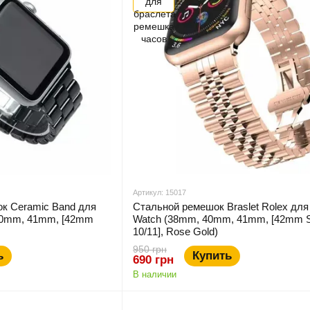
Артикул: 15017
к Ceramic Band для
Стальной ремешок Braslet Rolex для
40mm, 41mm, [42mm
Watch (38mm, 40mm, 41mm, [42mm S
10/11], Rose Gold)
950 грн
ь
Купить
690 грн
В наличии