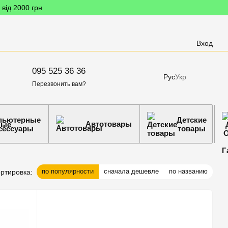
 від 2000 грн
Вход
095 525 36 36
Рус
Укр
Перезвонить вам?
пьютерные
Детские
Автотовары
сессуары
товары
по популярности
сначала дешевле
по названию
ртировка: