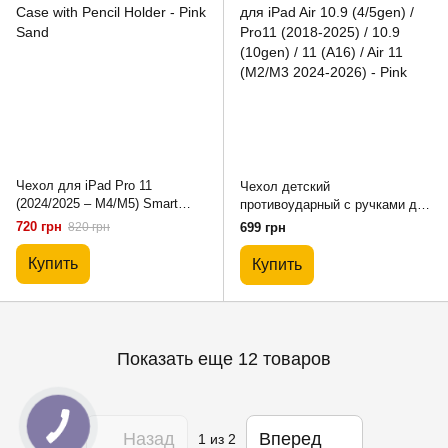
Чехол для iPad Pro 11
Чехол детский
(2024/2025 – M4/M5) Smart
противоударный с ручками для
Case with Pencil Holder - Pink
iPad Air 10.9 (4/5gen) / Pro11
720 грн
820 грн
699 грн
Sand
(2018-2025) / 10.9 (10gen) / 11
(A16) / Air 11 (M2/M3 2024-2026)
Купить
Купить
- Pink
Показать еще 12 товаров
Назад
Вперед
1
из 2