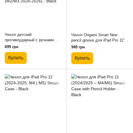
Чехол детский
Чехол Origami Smart New
противоударный с ручками
pencil groove для iPad Pro 11''
для iPad Air 10.9 (4/5gen) /
(2024-2025) - Sapphire
699 грн
949 грн
Pro11 (2018-2025) / 10.9 (10gen)
/ 11 (A16) / Air 11 (M2/M3 2024-
Купить
Купить
2026) - Black