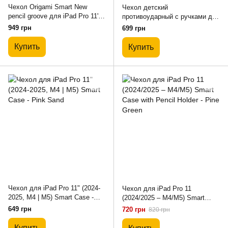
Чехол Origami Smart New
Чехол детский
pencil groove для iPad Pro 11''
противоударный с ручками для
(2024-2025) - Blue
iPad Air 10.9 (4/5gen) / Pro11
949 грн
699 грн
(2018-2025) / 10.9 (10gen) / 11
(A16) / Air 11 (M2/M3 2024-2026)
Купить
Купить
- Yellow
Чехол для iPad Pro 11" (2024-
Чехол для iPad Pro 11
2025, M4 | M5) Smart Case -
(2024/2025 – M4/M5) Smart
Pink Sand
Case with Pencil Holder - Pine
649 грн
720 грн
820 грн
Green
Купить