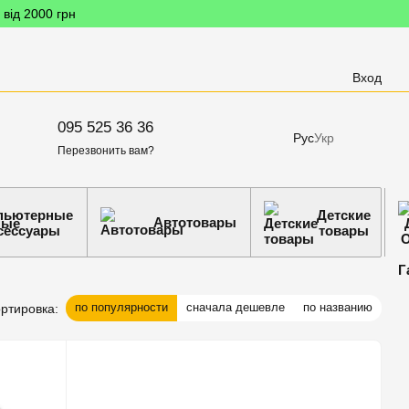
 від 2000 грн
Вход
095 525 36 36
Рус
Укр
Перезвонить вам?
пьютерные
Детские
Автотовары
сессуары
товары
по популярности
сначала дешевле
по названию
ртировка: