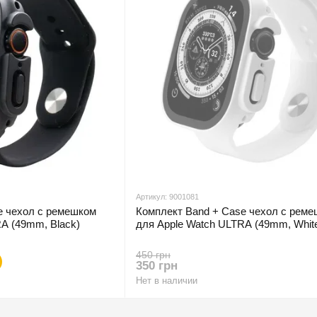
Артикул: 9001081
e чехол с ремешком
Комплект Band + Case чехол с рем
A (49mm, Black)
для Apple Watch ULTRA (49mm, Whit
450 грн
350 грн
Нет в наличии