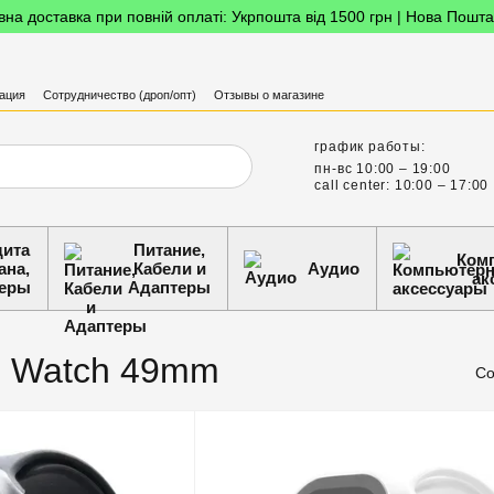
на доставка при повній оплаті: Укрпошта від 1500 грн | Нова Пошта
ация
Сотрудничество (дроп/опт)
Отзывы о магазине
график работы:
пн-вс 10:00 – 19:00
call center: 10:00 – 17:00
ита
Питание,
Ком
ана,
Кабели и
Аудио
ак
еры
Адаптеры
e Watch 49mm
Со