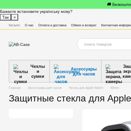
Перейти к основному контенту
🚚 Безкоштов
Бажаєте встановити українську мову?
Так
×
Каталог
О нас
Оплата и доставка
Обмен и возврат
Контактная информ
Чехлы
Защ
Аксессуары
и
экр
для часов
сумки
кам
Главная
Аксессуары для часов
Чехлы для Apple Watch
49mm
Защитные стекла для Appl