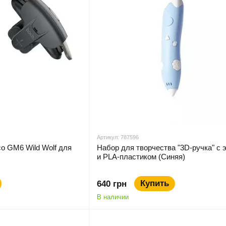
Артикул: 787596
o GM6 Wild Wolf для
Набор для творчества "3D-ручка" с 
и PLA-пластиком (Синяя)
Купить
640 грн
В наличии