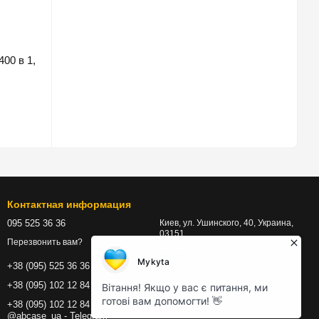
00 в 1,
Контактная информация
095 525 36 36
Киев, ул. Ушинского, 40, Украина,
03151
Перезвонить вам?
Карта проезда
+38 (095) 525 36 36 - Viber
+38 (095) 102 12 84 - WhatsApp
+38 (095) 102 12 84 |
@abcase_ua - Telegram