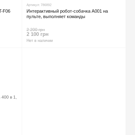
Артикул: 786892
T-F06
Интерактивный робот-собачка A001 на
пульте, выполняет команды
2 200 грн
2 100 грн
Нет в наличии