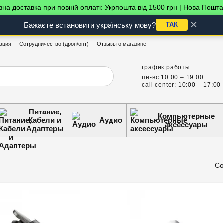
на доставка при повній оплаті: Укрпошта від 1500 грн | Нова Пошта
×
Бажаєте встановити українську мову?
ТАК
ация
Сотрудничество (дроп/опт)
Отзывы о магазине
график работы:
пн-вс 10:00 – 19:00
call center: 10:00 – 17:00
Питание,
Компьютерные
Кабели и
Аудио
аксессуары
Адаптеры
Со