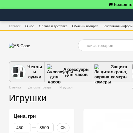
Перейти к основному контенту
🚚 Безкоштов
Каталог
О нас
Оплата и доставка
Обмен и возврат
Контактная информ
Чехлы
Защита
Аксессуары
и
экрана,
для часов
сумки
камеры
Главная
Детские товары
Игрушки
Игрушки
Цена, грн
От Цена, грн
До Цена, грн
OK