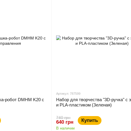
Артикул: 787599
ка-робот DMHM K20 с
Набор для творчества "3D-ручка" с 
и PLA-пластиком (Зеленая)
740 грн
Купить
640 грн
В наличии