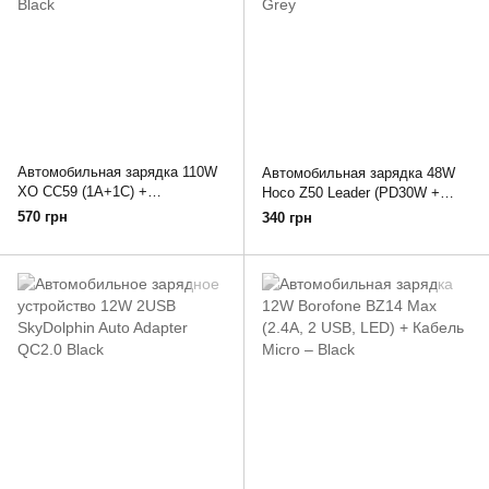
Автомобильная зарядка 110W
Автомобильная зарядка 48W
XO CC59 (1A+1C) +
Hoco Z50 Leader (PD30W +
Вбудований кабель Type-C –
QC3.0, Дисплей) – Grey
570 грн
340 грн
Black