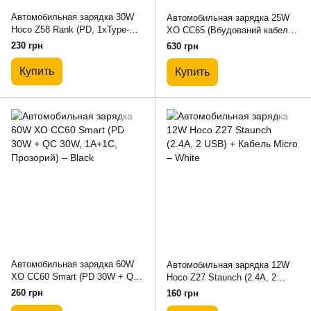
Автомобильная зарядка 30W
Автомобильная зарядка 25W
Hoco Z58 Rank (PD, 1xType-C)
XO CC65 (Вбудований кабель-
– Black
рулетка Type-C) – Purple
230 грн
630 грн
Купить
Купить
Автомобильная зарядка 60W
Автомобильная зарядка 12W
XO CC60 Smart (PD 30W + QC
Hoco Z27 Staunch (2.4A, 2
30W, 1A+1C, Прозорий) – Black
USB) + Кабель Micro – White
260 грн
160 грн