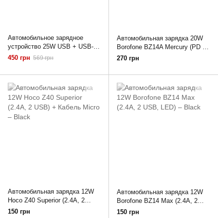
Автомобильное зарядное
Автомобильная зарядка 20W
устройство 25W USB + USB-C
Borofone BZ14A Mercury (PD +
SkyDolphin Auto Adapter QC3.0
QC, 1A+1C) + Кабель Type-C –
450 грн
569 грн
270 грн
PD18W Black
Black
Автомобильная зарядка 12W
Автомобильная зарядка 12W
Hoco Z40 Superior (2.4A, 2
Borofone BZ14 Max (2.4A, 2
USB) + Кабель Micro – Black
USB, LED) – Black
150 грн
150 грн