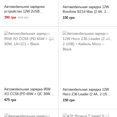
Автомобильное зарядное
Автомобильная зарядка 12W
устройство 12W 2USB
Borofone BZ14 Max (2.4A, 2
SkyDolphin Auto Adapter QC2.0
USB, LED) + Кабель Micro –
390 грн
490 грн
150 грн
Black
Black
Автомобильная зарядка 95W
Автомобильная зарядка 12W
XO CC58 (PD 65W + QC 30W,
Hoco Z36 Leader (2.4A, 2 USB)
1A+1C) – Black
+ Кабель Micro – Black
475 грн
150 грн