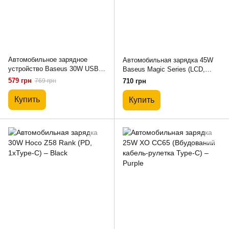
Автомобильное зарядное
Автомобильная зарядка 45W
устройство Baseus 30W USB
Baseus Magic Series (LCD,
5А + Type-C 5A Black
1A+1C) – Black
579 грн
769 грн
710 грн
Купить
Купить