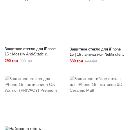
Защитное стекло для iPhone
Защитное стекло для iPhone
15 : Mossily Anti-Static с
15 | 16 : антишпион NeMinute
защитой динамика
(Privacy)
290 грн
390 грн
330 грн
420 грн