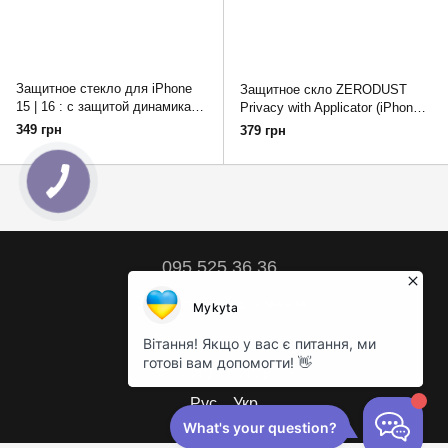
Защитное стекло для iPhone
Защитное скло ZERODUST
15 | 16 : с защитой динамика
Privacy with Applicator (iPhone
Infinity Dust Guard
15 / 16)
349 грн
379 грн
095 525 36 36
Контактная информация
Полная версия сайта
© 2018 – 2026
Рус
Укр