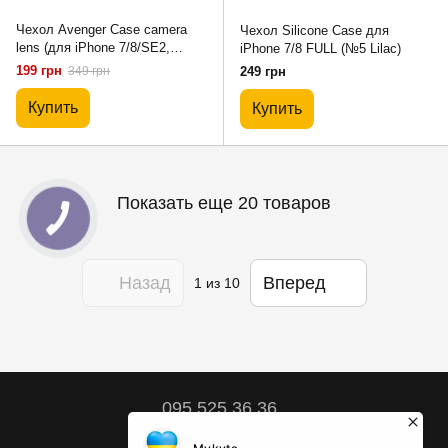
Чехол Avenger Case camera
Чехол Silicone Case для
lens (для iPhone 7/8/SE2,
iPhone 7/8 FULL (№5 Lilac)
Glycine)
199 грн
349 грн
249 грн
Купить
Купить
Показать еще 20 товаров
Назад
Вперед
1
из 10
095 525 36 36
Контактная информация