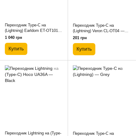
Переходник Type-C на
Переходник Type-C на
(Lightning) Earldom ET-OT101
(Lightning) Veron CL-OT04 —
— Black
Black
1 040 грн
201 грн
Купить
Купить
Переходник Lightning на (Type-
Переходник Type-C на