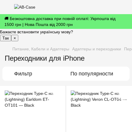
🚚 Безкоштовна доставка при повній оплаті: Укрпошта від
1500 грн | Нова Пошта від 2000 грн
Бажаєте встановити українську мову?
Так
×
Питание, Кабели и Адаптеры
Адаптеры и переходники
Пер
Переходники для iPhone
Фильтр
По популярности