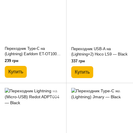
Переходник Type-C на
Переходник USB-A на
(Lightning) Earldom ET-OT100
(Lightning×2) Hoco LS9 — Black
— White
239 грн
337 грн
Купить
Купить