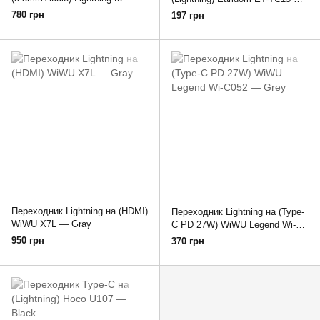
3.5mm — White
Black
780 грн
197 грн
Переходник Lightning на (HDMI)
Переходник Lightning на (Type-
WiWU X7L — Gray
C PD 27W) WiWU Legend Wi-
C052 — Grey
950 грн
370 грн