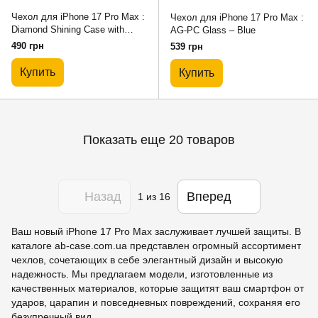
Чехол для iPhone 17 Pro Max :
Чехол для iPhone 17 Pro Max :
Diamond Shining Case with
AG-PC Glass – Blue
MagSafe – Black
490 грн
539 грн
Купить
Купить
Показать еще 20 товаров
Назад
Вперед
1
из 16
Ваш новый iPhone 17 Pro Max заслуживает лучшей защиты. В
каталоге ab-case.com.ua представлен огромный ассортимент
чехлов, сочетающих в себе элегантный дизайн и высокую
надежность. Мы предлагаем модели, изготовленные из
качественных материалов, которые защитят ваш смартфон от
ударов, царапин и повседневных повреждений, сохраняя его
безупречный вид.