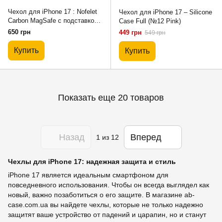
Чехол для iPhone 17 : Nofelet
Чехол для iPhone 17 – Silicone
Carbon MagSafe с подставкой
Case Full (№12 Pink)
– Black
650 грн
449 грн
549 грн
Купить
Купить
Показать еще 20 товаров
Назад
Вперед
1
из 12
Чехлы для iPhone 17: надежная защита и стиль
iPhone 17 является идеальным смартфоном для
повседневного использования. Чтобы он всегда выглядел как
новый, важно позаботиться о его защите. В магазине ab-
case.com.ua вы найдете чехлы, которые не только надежно
защитят ваше устройство от падений и царапин, но и станут