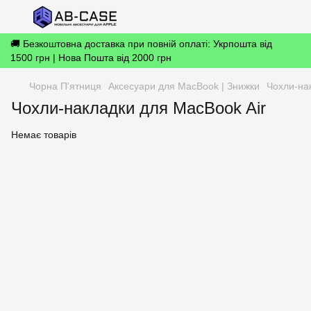
🚚 Безкоштовна доставка при повній оплаті: Укрпошта від
1500 грн | Нова Пошта від 2000 грн
Чорна П'ятниця
Аксесуари для MacBook | Знижки
Чохли-на
Чохли-накладки для MacBook Air
Немає товарів