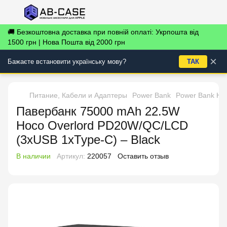
🚚 Безкоштовна доставка при повній оплаті: Укрпошта від
1500 грн | Нова Пошта від 2000 грн
×
Бажаєте встановити українську мову?
ТАК
Питание, Кабели и Адаптеры
Power Bank
Power Bank Ho
Павербанк 75000 mAh 22.5W
Hoco Overlord PD20W/QC/LCD
(3xUSB 1xType-C) – Black
В наличии
Артикул:
220057
Оставить отзыв